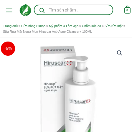
Nhảy
Tìm
kiếm
tới
0
sản
nội
phẩm
dung
Trang chủ
»
Cửa hàng Eshop
»
Mỹ phẩm & Làm đẹp
»
Chăm sóc da
»
Sữa rửa mặt
»
Sữa Rửa Mặt Ngừa Mụn Hiruscar Anti-Acne Cleanser+ 100ML
Giá
Giá
-5%
gốc
hiện
là:
tại
246.000 ₫.
là:
234.000 ₫.