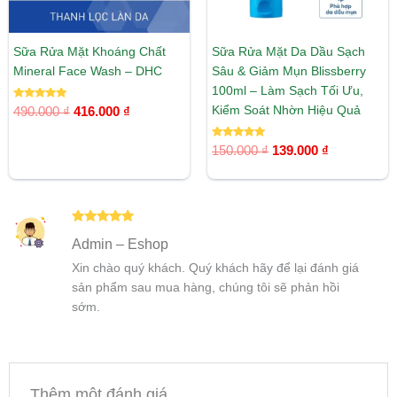
Sữa Rửa Mặt Khoáng Chất
Sữa Rửa Mặt Da Dầu Sạch
Mineral Face Wash – DHC
Sâu & Giảm Mụn Blissberry
100ml – Làm Sạch Tối Ưu,
Được xếp
Kiểm Soát Nhờn Hiệu Quả
490.000
₫
416.000
₫
hạng
5.00
5 sao
Được xếp
150.000
₫
139.000
₫
hạng
5.00
5 sao
Được xếp
Admin – Eshop
hạng
5
5
sao
Xin chào quý khách. Quý khách hãy để lại đánh giá
sản phẩm sau mua hàng, chúng tôi sẽ phản hồi
sớm.
Thêm một đánh giá