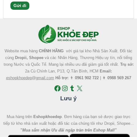
Facebook
Instagram
Tumblr
X
Website mua hàng
CHÍNH HÃNG
với giá tại kho Nhà Sản Xuất. Đối tác
cùng
Dropii, Shopee
và các Nhãn Hàng, Thương Hiệu uy tín, nổi tiếng
trong Nước và Quốc Tế. Mang lại nhiều ưu đãi giảm giá tốt nhất.
Trụ sở:
2a Cù Chính Lan, P13, Q.Tân Bình, HCM
Email:
eshopkhoedep@gmail.com
Hỗ trợ:
👨
0961 902 722
| 👩
0988 569 267
Lưu ý
Mua hàng trên
Eshopkhoedep
. Đơn hàng của bạn sẻ được giao trực
tiếp từ kho nhà sản xuất hoặc đối tác của chúng tôi như Dropii, Shopee...
"
Mua sắm nhận Ưu đãi ngập tràn trên Eshop Mall
"