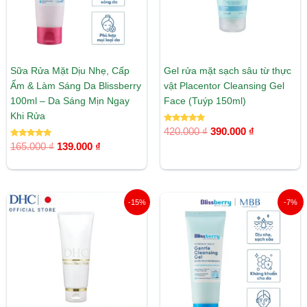
Sữa Rửa Mặt Dịu Nhẹ, Cấp
Gel rửa mặt sạch sâu từ thực
Ẩm & Làm Sáng Da Blissberry
vật Placentor Cleansing Gel
100ml – Da Sáng Mịn Ngay
Face (Tuýp 150ml)
Khi Rửa
Được xếp
420.000
₫
390.000
₫
hạng
Được xếp
5.00
165.000
₫
139.000
₫
hạng
5 sao
5.00
5 sao
Giá
Giá
Giá
Giá
-15%
-7%
gốc
hiện
gốc
hiện
là:
tại
là:
tại
490.000 ₫.
là:
150.000 ₫.
là:
416.000 ₫.
139.000 ₫.