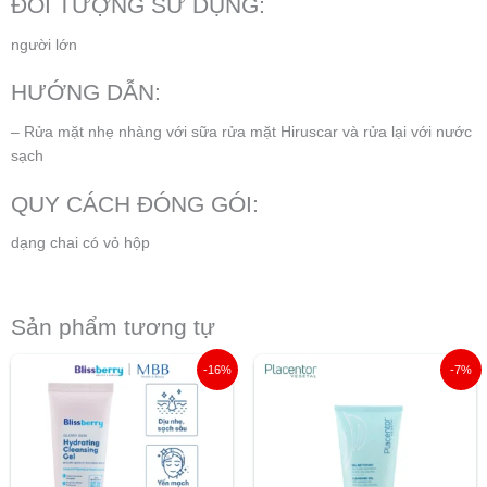
ĐỐI TƯỢNG SỬ DỤNG:
người lớn
HƯỚNG DẪN:
– Rửa mặt nhẹ nhàng với sữa rửa mặt Hiruscar và rửa lại với nước
sạch
QUY CÁCH ĐÓNG GÓI:
dạng chai có vỏ hộp
Sản phẩm tương tự
Giá
Giá
Giá
Giá
-16%
-7%
gốc
hiện
gốc
hiện
là:
tại
là:
tại
165.000 ₫.
là:
420.000 ₫.
là:
139.000 ₫.
390.000 ₫.