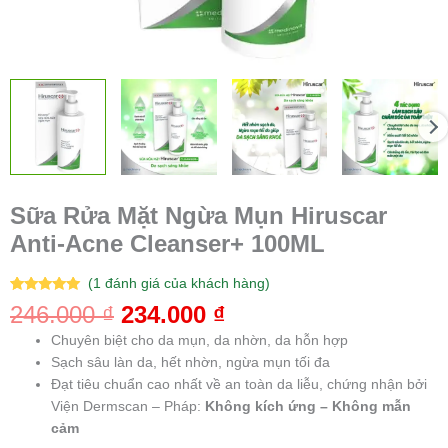
Sữa Rửa Mặt Ngừa Mụn Hiruscar
Anti-Acne Cleanser+ 100ML
(
1
đánh giá của khách hàng)
5.00
1
trên 5
246.000
₫
234.000
₫
dựa trên
đánh giá
Chuyên biệt cho da mụn, da nhờn, da hỗn hợp
Sạch sâu làn da, hết nhờn, ngừa mụn tối đa
Đạt tiêu chuẩn cao nhất về an toàn da liễu, chứng nhận bởi
Viện Dermscan – Pháp:
Không kích ứng – Không mẫn
cảm