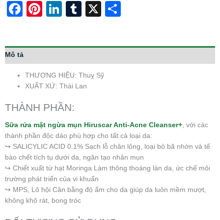
Facebook
Pinterest
LinkedIn
Tumblr
X
Share
Mô tả
THƯƠNG HIỆU: Thuỵ Sỹ
XUẤT XỨ: Thái Lan
THÀNH PHẦN:
Sữa rửa mặt ngừa mụn Hiruscar Anti-Acne Cleanser+
, với các
thành phần độc dáo phù hợp cho tất cả loại da:
↪ SALICYLIC ACID 0.1% Sạch lỗ chân lông, loại bỏ bã nhờn và tế
bào chết tích tụ dưới da, ngăn tạo nhân mụn
↪ Chiết xuất từ hạt Moringa Làm thông thoáng làn da, ức chế môi
trường phát triển của vi khuẩn
↪ MPS, Lô hội Cân bằng độ ẩm cho da giúp da luôn mềm mượt,
không khô rát, bong tróc