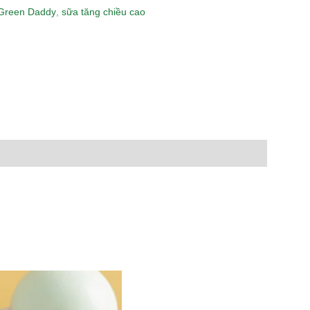
Green Daddy
,
sữa tăng chiều cao
n
lr
Share