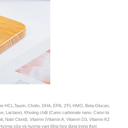
sine HCL,Taurin, Cholin, DHA, EPA, 2’FL HMO, Beta-Glucan,
se, Lactase), Khoáng chất (Canxi carbonate nano, Canxi từ
, Natri Clorid). Vitamin (Vitamin A, Vitamin D3, Vitamin K2
E). Hương sữa và hương vani tổng hợp dùng trong thực