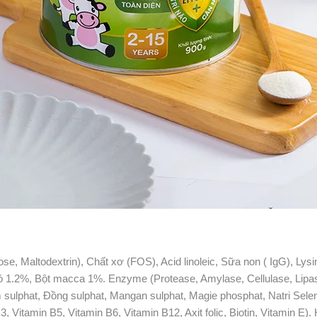
se, Maltodextrin), Chất xơ (FOS), Acid linoleic, Sữa non ( IgG), Ly
 chó 1.2%, Bột macca 1%. Enzyme (Protease, Amylase, Cellulase, Lipa
 sulphat, Đồng sulphat, Mangan sulphat, Magie phosphat, Natri Selenit
3, Vitamin B5, Vitamin B6, Vitamin B12, Axit folic, Biotin, Vitamin 