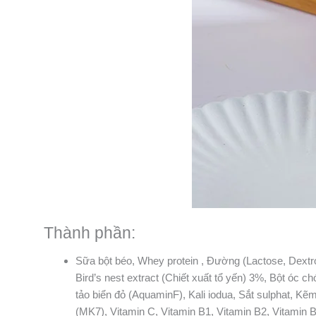
Thành phần:
Sữa bột béo, Whey protein , Đường (Lactose, Dextro
Bird’s nest extract (Chiết xuất tổ yến) 3%, Bột óc
tảo biển đỏ (AquaminF), Kali iodua, Sắt sulphat, Kẽm
(MK7), Vitamin C, Vitamin B1, Vitamin B2, Vitamin B