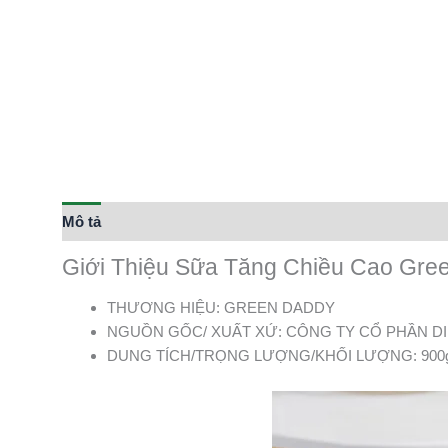
Mô tả
Thông tin bổ sung
Giới Thiệu Sữa Tăng Chiều Cao Gre
THƯƠNG HIỆU: GREEN DADDY
NGUỒN GỐC/ XUẤT XỨ: CÔNG TY CỔ PHẦN 
DUNG TÍCH/TRỌNG LƯỢNG/KHỐI LƯỢNG: 900