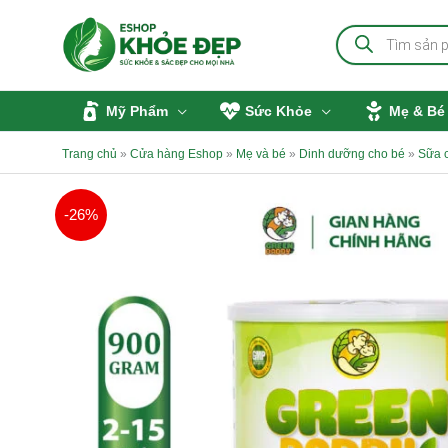
Nhảy
Tìm
tới
kiếm
sản
nội
phẩm
dung
Mỹ Phẩm
Sức Khỏe
Mẹ & Bé
Trang chủ
»
Cửa hàng Eshop
»
Mẹ và bé
»
Dinh dưỡng cho bé
»
Sữa 
-26%