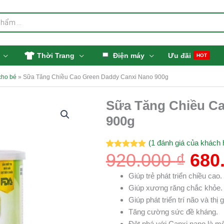
Thời Trang
Điện máy
Ưu đãi
HOT
cho bé
»
Sữa Tăng Chiều Cao Green Daddy Canxi Nano 900g
Giá
Sữa Tăng Chiều C
gốc
900g
là:
920.
(
1
đánh giá của khách 
920.000
₫
680
5.00
1
trên 5
dựa trên
đánh giá
Giúp trẻ phát triển chiều cao.
Giúp xương răng chắc khỏe.
Giúp phát triển trí não và thị g
Tăng cường sức đề kháng.
Đột phá với Canxi nano là một