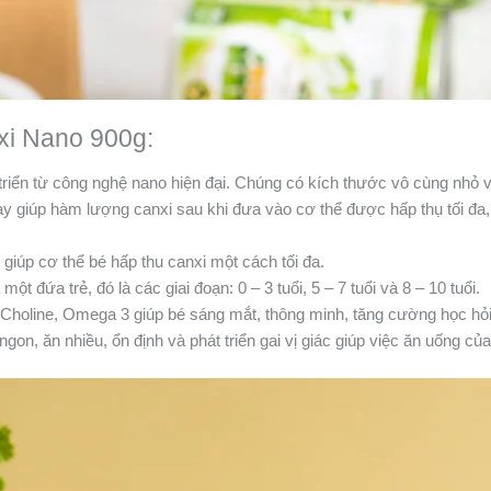
xi Nano 900g:
 triển từ công nghệ nano hiện đại. Chúng có kích thước vô cùng nhỏ 
ày giúp hàm lượng canxi sau khi đưa vào cơ thể được hấp thụ tối đa,
iúp cơ thể bé hấp thu canxi một cách tối đa.
một đứa trẻ, đó là các giai đoạn: 0 – 3 tuổi, 5 – 7 tuổi và 8 – 10 tuổi.
oline, Omega 3 giúp bé sáng mắt, thông minh, tăng cường học hỏi
 ngon, ăn nhiều, ổn định và phát triển gai vị giác giúp việc ăn uống của