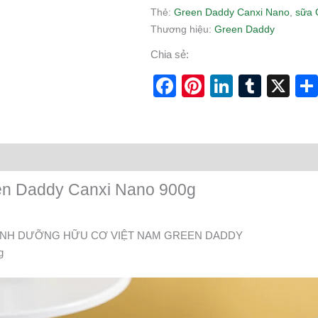
Thẻ:
Green Daddy Canxi Nano
,
sữa 
Thương hiệu:
Green Daddy
Chia sẻ:
Facebook
Pinterest
LinkedI
Tumb
X
en Daddy Canxi Nano 900g
DINH DƯỠNG HỮU CƠ VIỆT NAM GREEN DADDY
g