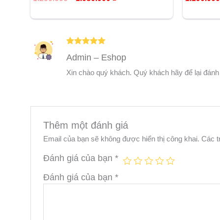
hạng
hạng
5.00
5.00
5 sao
5 sao
Được xếp
Admin – Eshop
hạng
5
5
sao
Xin chào quý khách. Quý khách hãy để lại đánh
Thêm một đánh giá
Email của bạn sẽ không được hiển thị công khai.
Các t
Đánh giá của bạn
*
Đánh giá của bạn
*