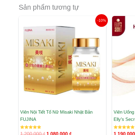
Sản phẩm tương tự
Giá
Giá
-10%
gốc
hiện
là:
tại
1.200.000 ₫.
là:
1.080.000 ₫.
Viên Nội Tiết Tố Nữ Misaki Nhật Bản
Viên Uống
FUJINA
Elly’s Secr
Được xếp
Được xếp
1.200.000
₫
1.080.000
₫
1.190.00