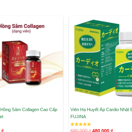
Giá
Giá
gốc
hiện
là:
tại
680.000 ₫.
là:
480.000 
 Hồng Sâm Collagen Cao Cấp
Viên Hạ Huyết Áp Cardio Nhật
et
FUJINA
Được xếp
0
₫
680.000
₫
480.000
₫