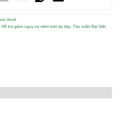
sức khoẻ
,
Hỗ trợ giảm nguy cơ viêm loét dạ dày
,
Tảo xoắn Đại Việt
,
n
lr
Share