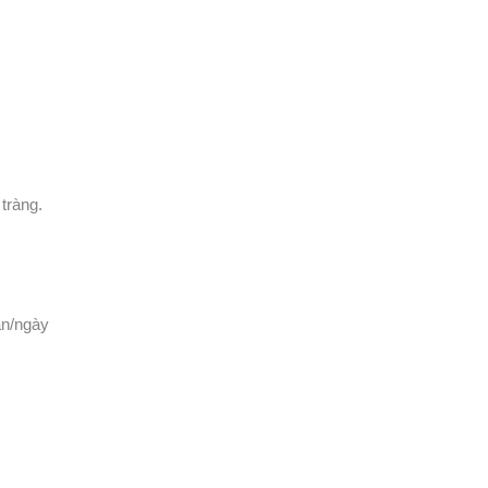
 tràng.
lần/ngày