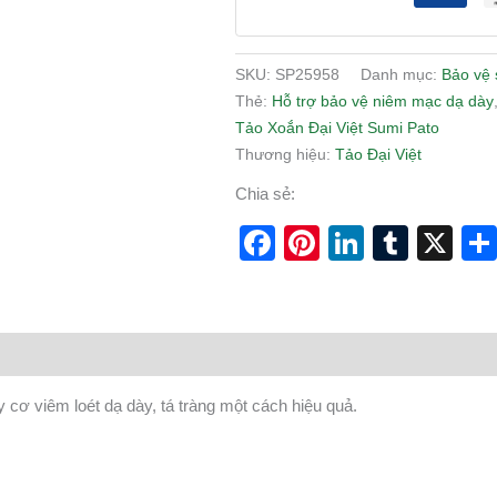
SKU:
SP25958
Danh mục:
Bảo vệ 
Thẻ:
Hỗ trợ bảo vệ niêm mạc dạ dày
Tảo Xoắn Đại Việt Sumi Pato
Thương hiệu:
Tảo Đại Việt
Chia sẻ:
Facebook
Pinterest
LinkedI
Tumb
X
cơ viêm loét dạ dày, tá tràng một cách hiệu quả.