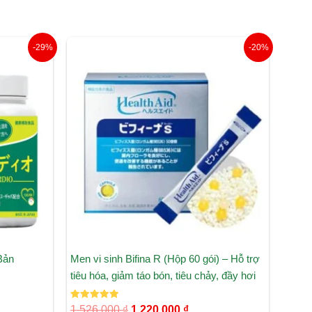
Giá
Giá
-29%
-20%
gốc
hiện
là:
tại
1.526.000 ₫.
là:
₫.
1.220.000 ₫.
 Bản
Men vi sinh Bifina R (Hộp 60 gói) – Hỗ trợ
tiêu hóa, giảm táo bón, tiêu chảy, đầy hơi
Được xếp
1.526.000
₫
1.220.000
₫