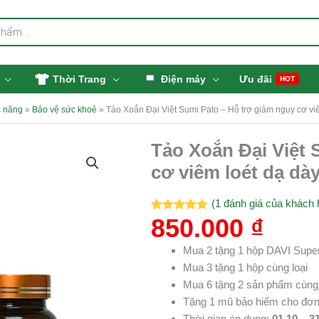
Thời Trang
Điện máy
Ưu đãi
HOT
 năng
»
Bảo vệ sức khoẻ
»
Tảo Xoắn Đại Việt Sumi Pato – Hỗ trợ giảm nguy cơ viêm
Tảo Xoắn Đại Việt 
cơ viêm loét dạ dày,
(
1
đánh giá của khách 
850.000
₫
5.00
1
trên 5
dựa trên
đánh giá
Mua 2 tặng 1 hộp DAVI Supe
Mua 3 tặng 1 hộp cùng loại
Mua 6 tặng 2 sản phẩm cùng lo
Tặng 1 mũ bảo hiểm cho đơn
Thời gian áp dụng:
01.10 – 3