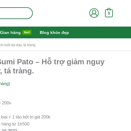
0
Gian hàng
Blog khỏe đẹp
Mall
 loét dạ dày, tá tràng.
Sumi Pato – Hỗ trợ giảm nguy
 tá tràng.
hàng)
r 200v
ại + 1 tảo bột trị giá 200k
 hàng từ 1tr500
1.10.2022