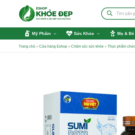
Nhảy
Tìm
tới
kiếm
sản
nội
phẩm
dung
Mỹ Phẩm
Sức Khỏe
Mẹ & Bé
Trang chủ
»
Cửa hàng Eshop
»
Chăm sóc sức khỏe
»
Thực phẩm chức