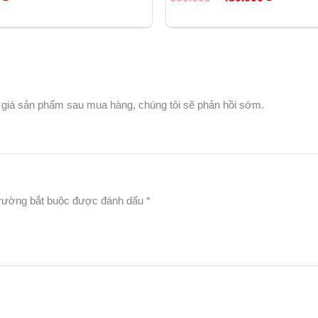
hạng
5.00
5 sao
 giá sản phẩm sau mua hàng, chúng tôi sẽ phản hồi sớm.
rường bắt buộc được đánh dấu
*