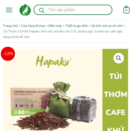
Nhảy
Tìm
kiếm
tới
0
sản
nội
phẩm
dung
Trang chủ
»
Cửa hàng Eshop
»
Điện máy
»
Thiết bị gia đình
»
Xịt khử mùi và vệ sinh
»
Túi Thơm Cà Phê Hapaku khử mùi, hút ẩm cho ô tô, phòng ngủ, tủ lạnh tạo cảm giác
sảng khoái dễ chịu
Giá
Giá
-12%
gốc
hiện
là:
tại
215.000 ₫.
là:
189.000 ₫.