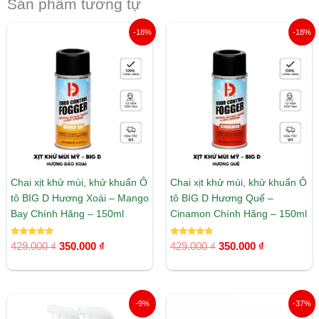
Sản phẩm tương tự
Giá
Giá
Giá
Giá
-18%
-18%
gốc
hiện
gốc
hiện
là:
tại
là:
tại
429.000 ₫.
là:
429.000 ₫.
là:
350.000 ₫.
350.000 ₫.
Chai xịt khử mùi, khử khuẩn Ô
Chai xịt khử mùi, khử khuẩn Ô
tô BIG D Hương Xoài – Mango
tô BIG D Hương Quế –
Bay Chính Hãng – 150ml
Cinamon Chính Hãng – 150ml
Được xếp
Được xếp
429.000
₫
350.000
₫
429.000
₫
350.000
₫
hạng
hạng
5.00
5.00
5 sao
5 sao
Giá
Giá
Giá
Giá
-9%
-37%
gốc
hiện
gốc
hiện