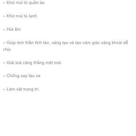
– Khử mùi tủ quần áo
– Khử mùi tủ lạnh
– Hút ẩm
– Giúp tinh thần tỉnh táo, sáng tạo và tạo cảm giác sảng khoái dễ
chịu
– Giải toả căng thẳng mệt mỏi
– Chống say tàu xe
– Làm vật trang trí.