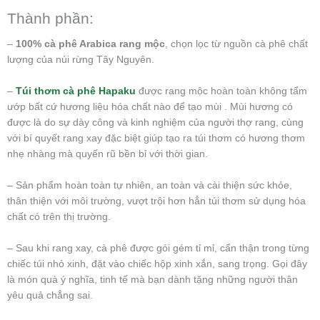
Thành phần:
–
100% cà phê Arabica rang mộc
, chọn lọc từ nguồn cà phê chất
lượng của núi rừng Tây Nguyên.
–
Túi thơm cà phê Hapaku
được rang mộc hoàn toàn không tẩm
ướp bất cứ hương liệu hóa chất nào để tạo mùi . Mùi hương có
được là do sự dày công và kinh nghiệm của người thợ rang, cùng
với bí quyết rang xay đặc biệt giúp tạo ra túi thơm có hương thơm
nhẹ nhàng mà quyến rũ bền bỉ với thời gian.
– Sản phẩm hoàn toàn tự nhiên, an toàn và cài thiện sức khỏe,
thân thiện với môi trường, vượt trội hơn hẳn túi thơm sử dụng hóa
chất có trên thị trường.
– Sau khi rang xay, cà phê được gói gém tỉ mỉ, cẩn thận trong từng
chiếc túi nhỏ xinh, đặt vào chiếc hộp xinh xắn, sang trọng. Gọi đây
là món quà ý nghĩa, tinh tế mà bạn dành tặng những người thân
yêu quả chẳng sai.