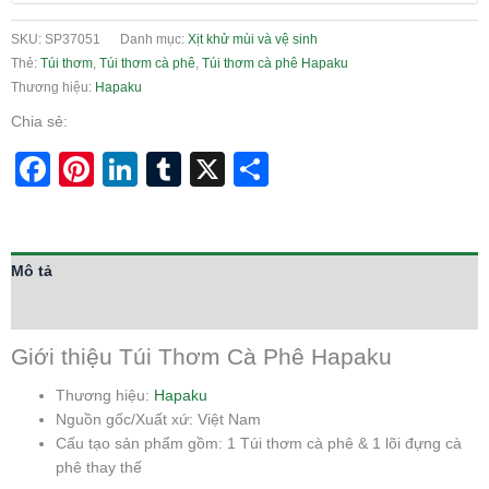
SKU:
SP37051
Danh mục:
Xịt khử mùi và vệ sinh
Thẻ:
Túi thơm
,
Túi thơm cà phê
,
Túi thơm cà phê Hapaku
Thương hiệu:
Hapaku
Chia sẻ:
Facebook
Pinterest
LinkedIn
Tumblr
X
Share
Mô tả
Thông tin bổ sung
Giới thiệu Túi Thơm Cà Phê Hapaku
Thương hiệu:
Hapaku
Nguồn gốc/Xuất xứ: Việt Nam
Cấu tạo sản phẩm gồm: 1 Túi thơm cà phê & 1 lõi đựng cà
phê thay thế