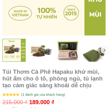
Túi Thơm Cà Phê Hapaku khử mùi,
hút ẩm cho ô tô, phòng ngủ, tủ lạnh
tạo cảm giác sảng khoái dễ chịu
(
1
đánh giá của khách hàng)
5.00
1
trên 5
215.000
₫
189.000
₫
dựa trên
đánh giá