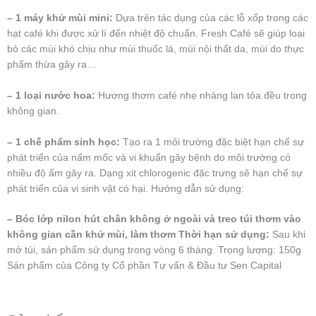
– 1 máy khử mùi mini:
Dựa trên tác dụng của các lỗ xốp trong các
hạt café khi được xử lí đến nhiệt độ chuẩn. Fresh Café sẽ giúp loại
bỏ các mùi khó chịu như mùi thuốc lá, mùi nội thất da, mùi do thực
phẩm thừa gây ra…
– 1 loại nước hoa:
Hương thơm café nhẹ nhàng lan tỏa đều trong
không gian.
– 1 chế phẩm sinh học:
Tạo ra 1 môi trường đặc biệt hạn chế sự
phát triển của nấm mốc và vi khuẩn gây bệnh do môi trường có
nhiều độ ẩm gây ra. Dạng xit chlorogenic đặc trưng sẽ hạn chế sự
phát triển của vi sinh vật có hại. Hướng dẫn sử dụng:
– Bóc lớp nilon hút chân không ở ngoài và treo túi thơm vào
không gian cần khử mùi, làm thơm Thời hạn sử dụng:
Sau khi
mở túi, sản phẩm sử dụng trong vòng 6 tháng. Trọng lượng: 150g
Sản phẩm của Công ty Cổ phần Tư vấn & Đầu tư Sen Capital