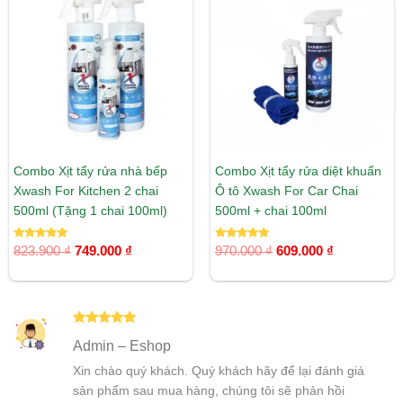
là:
tại
là:
tại
823.900 ₫.
là:
970.000 ₫.
là:
749.000 ₫.
609.000 ₫.
Combo Xịt tẩy rửa nhà bếp
Combo Xịt tẩy rửa diệt khuẩn
Xwash For Kitchen 2 chai
Ô tô Xwash For Car Chai
500ml (Tặng 1 chai 100ml)
500ml + chai 100ml
Được xếp
Được xếp
823.900
₫
749.000
₫
970.000
₫
609.000
₫
hạng
hạng
5.00
5.00
5 sao
5 sao
Được xếp
Admin – Eshop
hạng
5
5
sao
Xin chào quý khách. Quý khách hãy để lại đánh giá
sản phẩm sau mua hàng, chúng tôi sẽ phản hồi