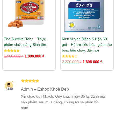
1.800.000 ₫.
1.698.00
The Survival Tabs – Thực
Men vi sinh Bifina S Hộp 60
phẩm chức năng Sinh tồn
gói – Hỗ trợ tiêu hóa, giảm táo
bón, tiêu chảy, đầy hơi
Được xếp
1.900.000
₫
1.800.000
₫
hạng
5.00
Được xếp
2.220.000
₫
1.698.000
₫
5 sao
hạng
4.00
5 sao
Được xếp
Admin – Eshop Khoẻ Đẹp
hạng
5
5
sao
Xin chào quý khách. Quý khách hãy để lại đánh giá
sản phẩm sau mua hàng, chúng tôi sẽ phản hồi
sớm.