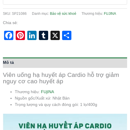
SKU:
SP21086
Danh mục:
Bảo vệ sức khoẻ
Thương hiệu:
FUJINA
Chia sẻ:
Facebook
Pinterest
LinkedIn
Tumblr
X
Share
Mô tả
Viên uống hạ huyết áp Cardio hỗ trợ giảm
nguy cơ cao huyết áp
Thương hiệu:
FUjINA
Nguồn gốc/Xuất xứ: Nhật Bản
Trọng lượng và quy cách đóng gói: 1 lọ/400g