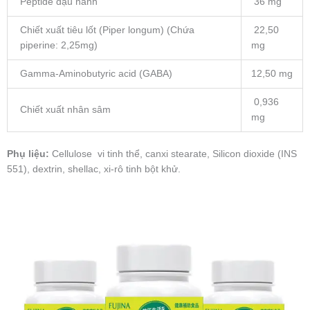
Peptide đậu nành
36 mg
Chiết xuất tiêu lốt (Piper longum) (Chứa
22,50
piperine: 2,25mg)
mg
Gamma-Aminobutyric acid (GABA)
12,50 mg
0,936
Chiết xuất nhân sâm
mg
Phụ liệu:
Cellulose vi tinh thể, canxi stearate, Silicon dioxide (INS
551), dextrin, shellac, xi-rô tinh bột khử.