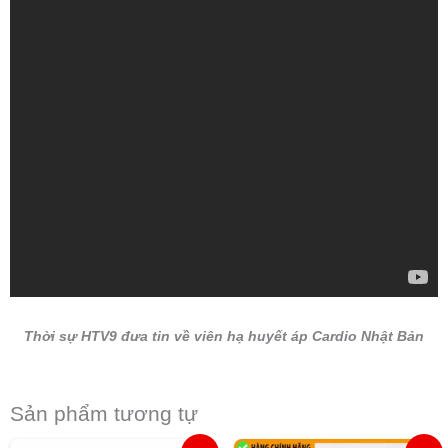
Thời sự HTV9 đưa tin về viên hạ huyết áp Cardio Nhật Bản
Sản phẩm tương tự
Giá
Giá
Khoản