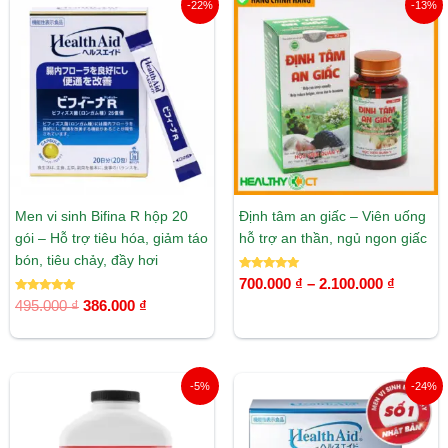
-22%
-13%
gốc
hiện
giá:
là:
tại
từ
495.000 ₫.
là:
700.000
386.000 ₫.
đến
2.100.0
Men vi sinh Bifina R hộp 20
Định tâm an giấc – Viên uống
gói – Hỗ trợ tiêu hóa, giảm táo
hỗ trợ an thần, ngủ ngon giấc
bón, tiêu chảy, đầy hơi
Được xếp
700.000
₫
–
2.100.000
₫
hạng
Được xếp
5.00
495.000
₫
386.000
₫
hạng
5 sao
5.00
5 sao
Giá
Giá
Giá
Giá
-5%
-24%
gốc
hiện
gốc
hiện
là:
tại
là:
tại
1.900.000 ₫.
là:
2.220.000 ₫.
là: