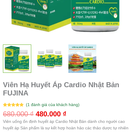
Viên Hạ Huyết Áp Cardio Nhật Bản
FUJINA
(
1
đánh giá của khách hàng)
5.00
1
trên 5
680.000
₫
480.000
₫
dựa trên
đánh giá
Viên uống ổn định huyết áp Cardio Nhật Bản dành cho người cao
huyết áp Sản phẩm là sự kết hợp hoàn hảo các thảo dược tự nhiên