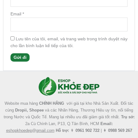
Email
*
Lưu tên của tôi, email, và trang web trong trình duyệt này
cho lần bình luận kế tiếp của tôi.
Facebook
Instagram
Tumblr
X
Website mua hàng
CHÍNH HÃNG
với giá tại kho Nhà Sản Xuất. Đối tác
cùng
Dropii, Shopee
và các Nhãn Hàng, Thương Hiệu uy tín, nổi tiếng
trong Nước và Quốc Tế. Mang lại nhiều ưu đãi giảm giá tốt nhất.
Trụ sở:
2a Cù Chính Lan, P13, Q.Tân Bình, HCM
Email:
eshopkhoedep@gmail.com
Hỗ trợ:
👨
0961 902 722
| 👩
0988 569 267