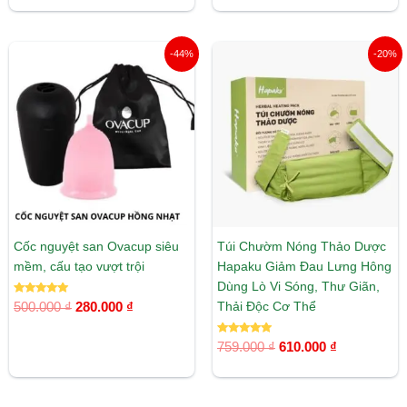
5 sao
Giá
Giá
Giá
Giá
-44%
-20%
gốc
hiện
gốc
hiện
là:
tại
là:
tại
500.000 ₫.
là:
759.000 ₫.
là:
280.000 ₫.
610.000 ₫.
Cốc nguyệt san Ovacup siêu
Túi Chườm Nóng Thảo Dược
mềm, cấu tạo vượt trội
Hapaku Giảm Đau Lưng Hông
Dùng Lò Vi Sóng, Thư Giãn,
Được xếp
Thải Độc Cơ Thể
500.000
₫
280.000
₫
hạng
5.00
5 sao
Được xếp
759.000
₫
610.000
₫
hạng
5.00
5 sao