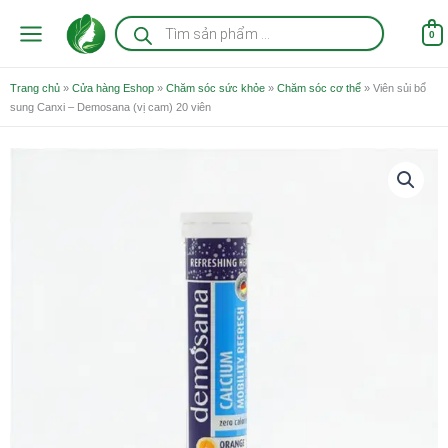
Nhảy
Tìm
kiếm
tới
0
sản
nội
phẩm
dung
Trang chủ
»
Cửa hàng Eshop
»
Chăm sóc sức khỏe
»
Chăm sóc cơ thể
»
Viên sủi bổ
sung Canxi – Demosana (vị cam) 20 viên