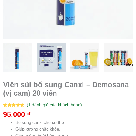
Viên sủi bổ sung Canxi – Demosana
(vị cam) 20 viên
(
1
đánh giá của khách hàng)
5.00
1
trên 5
95.000
₫
dựa trên
đánh giá
Bổ sung canxi cho cơ thể.
Giúp xương chắc khỏe.
Giúp giảm thoái hóa xương.