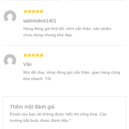
Được xếp
tatdinhdinh1401
hạng
5
5
sao
Hàng đóng gói khá tốt, nhìn cẩn thận, sản phẩm
chưa dùng nhưng khá đẹp.
Được xếp
Vân
hạng
5
5
sao
Mùi dễ chịu, shop đóng gói cẩn thận, giao hàng cũng
khá nhanh. Tốt
Thêm một đánh giá
Email của bạn sẽ không được hiển thị công khai.
Các
trường bắt buộc được đánh dấu
*