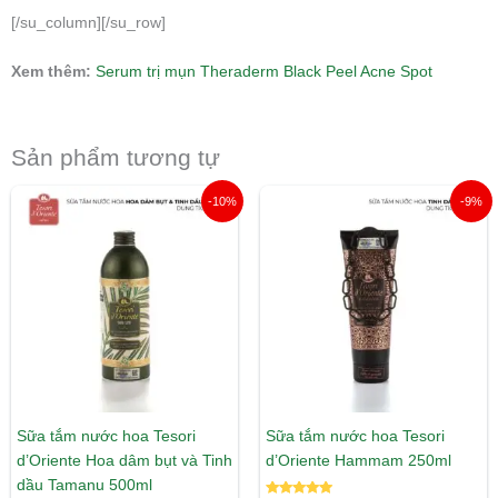
[/su_column][/su_row]
Xem thêm:
Serum trị mụn Theraderm Black Peel Acne Spot
Sản phẩm tương tự
Giá
Giá
Giá
Giá
-10%
-9%
gốc
hiện
gốc
hiện
là:
tại
là:
tại
315.000 ₫.
là:
215.000 ₫.
là:
285.000 ₫.
195.000 ₫.
Sữa tắm nước hoa Tesori
Sữa tắm nước hoa Tesori
d’Oriente Hoa dâm bụt và Tinh
d’Oriente Hammam 250ml
dầu Tamanu 500ml