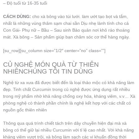
– Độ tuổi từ 16-35 tuổi
CÁCH DÙNG:
cho xà bông vào túi lưới. làm ướt tạo bọt và tắm,
nhất là những vùng thâm sạm chai sần Dịu nhẹ lành tính cho cả
Con Gái- Phụ nữ – Bầu – Sau sinh Bảo quản nơi khô ráo thoáng
mát. Xà bông – Sản phẩm giúp bạn chăm sóc cơ thể hàng ngày.
[su_row][su_column size=”1/2″ center=”no” class=””]
CỦ NGHỆ MÓN QUÀ TỪ THIÊN
NHIÊNCHÚNG TÔI TIN DÙNG
Nghệ từ xa xưa đã được biết đến là loại thảo mộc có khả năng làm
đẹp. Tinh chất Curcumin trong củ nghệ được ứng dụng rất nhiều
trong mỹ phẩm nhờ khả năng chống oxy hóa, kháng viêm, v.v… Xà
phòng nghệ có thành phần chính là nghệ kết hợp với các chất có
nguồn gốc thiên nhiên
Thông qua quá trình chiết tách trên dây chuyền hiện đại mà xà
bông có thể giữ lại nhiều Curcumin với tỉ lệ cao nhất. Với khả năng
kháng viêm vượt trội, xà bông làm sạch các vi khuẩn đồng thời