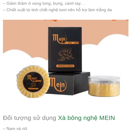
– Giảm thâm ở vùng lưng, bụng, cánh tay….
– Chiết xuất từ tinh chất nghệ tươi nên hỗ trợ làm trắng da
Đối tượng sử dụng
Xà bông nghệ MEIN
– Nam và nữ