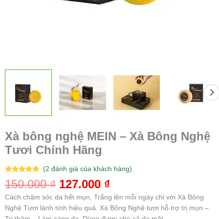
Xà bông nghệ MEIN – Xà Bông Nghệ
Tươi Chính Hãng
(
2
đánh giá của khách hàng)
5.00
2
trên 5
150.000
₫
127.000
₫
dựa trên
đánh giá
Cách chăm sóc da hết mụn, Trắng lên mỗi ngày chỉ với Xà Bông
Nghệ Tươi lành tính hiệu quả. Xà Bông Nghệ tươi hỗ trợ trị mụn –
Trị thâm – Làm sáng da. Dùng được cho cả da mặt.