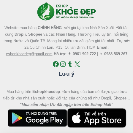
Website mua hàng
CHÍNH HÃNG
với giá tại kho Nhà Sản Xuất. Đối tác
cùng
Dropii, Shopee
và các Nhãn Hàng, Thương Hiệu uy tín, nổi tiếng
trong Nước và Quốc Tế. Mang lại nhiều ưu đãi giảm giá tốt nhất.
Trụ sở:
2a Cù Chính Lan, P13, Q.Tân Bình, HCM
Email:
eshopkhoedep@gmail.com
Hỗ trợ:
👨
0961 902 722
| 👩
0988 569 267
Lưu ý
Mua hàng trên
Eshopkhoedep
. Đơn hàng của bạn sẻ được giao trực
tiếp từ kho nhà sản xuất hoặc đối tác của chúng tôi như Dropii, Shopee...
"
Mua sắm nhận Ưu đãi ngập tràn trên Eshop Mall
"