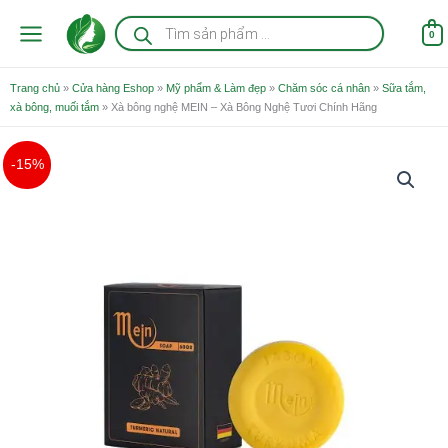
Nhảy
Tìm
kiếm
tới
0
sản
nội
phẩm
dung
Trang chủ
»
Cửa hàng Eshop
»
Mỹ phẩm & Làm đẹp
»
Chăm sóc cá nhân
»
Sữa tắm,
xà bông, muối tắm
»
Xà bông nghệ MEIN – Xà Bông Nghệ Tươi Chính Hãng
Giá
Giá
-15%
gốc
hiện
là:
tại
150.000 ₫.
là:
127.000 ₫.