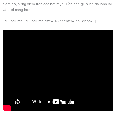
giảm đỏ, sưng viêm trên các nốt mụn. Dần dần giúp làn da lành lại
và tươi sáng hơn.
[/su_column] [su_column size=”1/2″ center=”no” class=””]