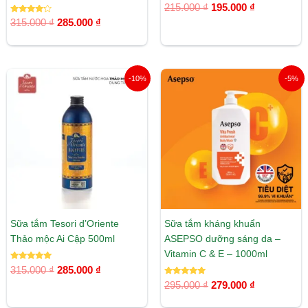
Được xếp
215.000
₫
195.000
₫
hạng
Được xếp
5.00
315.000
₫
285.000
₫
hạng
5 sao
4.00
5 sao
Giá
Giá
Giá
Giá
-10%
-5%
gốc
hiện
gốc
hiện
là:
tại
là:
tại
315.000 ₫.
là:
295.000 ₫.
là:
285.000 ₫.
279.000 ₫.
Sữa tắm Tesori d’Oriente
Sữa tắm kháng khuẩn
Thảo mộc Ai Cập 500ml
ASEPSO dưỡng sáng da –
Vitamin C & E – 1000ml
Được xếp
315.000
₫
285.000
₫
hạng
5.00
Được xếp
295.000
₫
279.000
₫
5 sao
hạng
5.00
5 sao