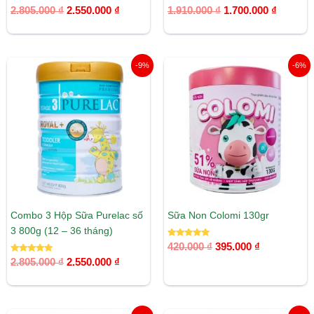
Được xếp
Được xếp
2.805.000
₫
2.550.000
₫
1.910.000
₫
1.700.000
₫
hạng
hạng
5.00
5.00
5 sao
5 sao
Giá
Giá
Giá
Giá
-9%
-6%
gốc
hiện
gốc
hiện
là:
tại
là:
tại
2.805.000 ₫.
là:
420.000 ₫.
là:
2.550.000 ₫.
395.000 ₫.
Combo 3 Hộp Sữa Purelac số
Sữa Non Colomi 130gr
3 800g (12 – 36 tháng)
Được xếp
420.000
₫
395.000
₫
hạng
Được xếp
5.00
2.805.000
₫
2.550.000
₫
hạng
5 sao
5.00
5 sao