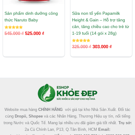
Sản phẩm dinh dưỡng công
Sữa non tổ yến Papamilk
thức Naruto Baby
Height & Gain – Hỗ trợ tăng
cân, tăng chiều cao cho trẻ từ
Được xếp
1-19 tuổi (14 gói x 28g)
545.000
₫
525.000
₫
hạng
5.00
5 sao
Được xếp
325.000
₫
303.000
₫
hạng
5.00
5 sao
Facebook
Instagram
Tumblr
X
Website mua hàng
CHÍNH HÃNG
với giá tại kho Nhà Sản Xuất. Đối tác
cùng
Dropii, Shopee
và các Nhãn Hàng, Thương Hiệu uy tín, nổi tiếng
trong Nước và Quốc Tế. Mang lại nhiều ưu đãi giảm giá tốt nhất.
Trụ sở:
2a Cù Chính Lan, P13, Q.Tân Bình, HCM
Email: