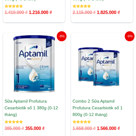
Được xếp
Được xếp
1.410.000
₫
1.216.000
₫
2.115.000
₫
1.825.000
₫
hạng
hạng
5.00
5.00
5 sao
5 sao
Giá
Giá
Giá
Giá
-8%
-6%
gốc
hiện
gốc
hiện
là:
tại
là:
tại
385.000 ₫.
là:
1.658.000 ₫.
là:
355.000 ₫.
1.566.00
Sữa Aptamil Profutura
Combo 2 Sữa Aptamil
Cesarbiotik số 1 380g (0-12
Profutura Cesarbiotik số 1
tháng)
800g (0-12 tháng)
Được xếp
Được xếp
385.000
₫
355.000
₫
1.658.000
₫
1.566.000
₫
hạng
hạng
5.00
5.00