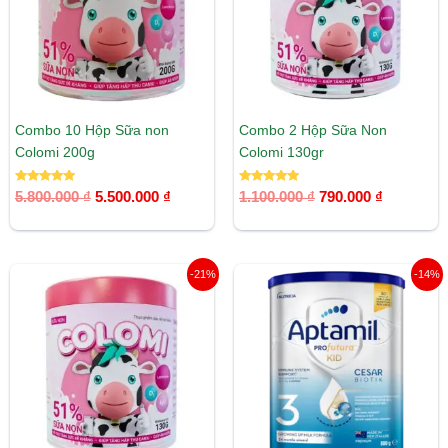
Combo 10 Hộp Sữa non
Combo 2 Hộp Sữa Non
Colomi 200g
Colomi 130gr
Được xếp
Được xếp
5.800.000
₫
5.500.000
₫
1.100.000
₫
790.000
₫
hạng
hạng
5.00
5.00
5 sao
5 sao
Giá
Giá
Giá
Giá
-21%
-14%
gốc
hiện
gốc
hiện
là:
tại
là:
tại
1.500.000 ₫.
là:
705.000 ₫.
là:
1.185.000 ₫.
608.000 ₫.