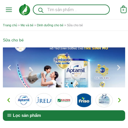
Nhảy
Tìm
kiếm
tới
0
sản
nội
phẩm
dung
Trang chủ
»
Mẹ và bé
»
Dinh dưỡng cho bé
»
Sữa cho bé
Sữa cho bé
Lọc sản phẩm