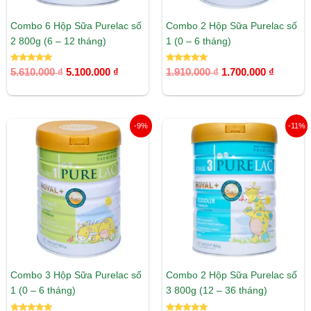
Combo 6 Hộp Sữa Purelac số
Combo 2 Hộp Sữa Purelac số
2 800g (6 – 12 tháng)
1 (0 – 6 tháng)
Được xếp
Được xếp
5.610.000
₫
5.100.000
₫
1.910.000
₫
1.700.000
₫
hạng
hạng
5.00
5.00
5 sao
5 sao
Giá
Giá
Giá
Giá
-9%
-11%
gốc
hiện
gốc
hiện
là:
tại
là:
tại
2.805.000 ₫.
là:
1.910.000 ₫.
là:
2.550.000 ₫.
1.700.00
Combo 3 Hộp Sữa Purelac số
Combo 2 Hộp Sữa Purelac số
1 (0 – 6 tháng)
3 800g (12 – 36 tháng)