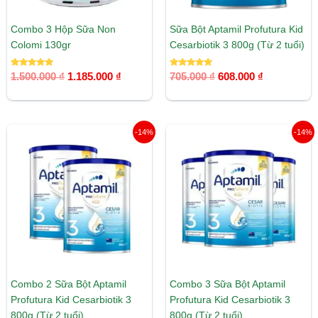
Combo 3 Hộp Sữa Non
Sữa Bột Aptamil Profutura Kid
Colomi 130gr
Cesarbiotik 3 800g (Từ 2 tuổi)
Được xếp
Được xếp
1.500.000
₫
1.185.000
₫
705.000
₫
608.000
₫
hạng
hạng
5.00
5.00
5 sao
5 sao
Giá
Giá
Giá
Giá
-14%
-14%
gốc
hiện
gốc
hiện
là:
tại
là:
tại
1.410.000 ₫.
là:
2.115.000 ₫.
là:
1.216.000 ₫.
1.825.00
Combo 2 Sữa Bột Aptamil
Combo 3 Sữa Bột Aptamil
Profutura Kid Cesarbiotik 3
Profutura Kid Cesarbiotik 3
800g (Từ 2 tuổi)
800g (Từ 2 tuổi)