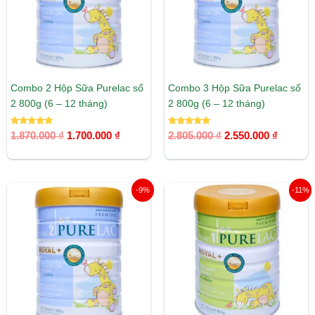
Combo 2 Hộp Sữa Purelac số
Combo 3 Hộp Sữa Purelac số
2 800g (6 – 12 tháng)
2 800g (6 – 12 tháng)
Được xếp
Được xếp
1.870.000
₫
1.700.000
₫
2.805.000
₫
2.550.000
₫
hạng
hạng
5.00
5.00
5 sao
5 sao
Giá
Giá
Giá
Giá
-9%
-11%
gốc
hiện
gốc
hiện
là:
tại
là:
tại
5.610.000 ₫.
là:
1.910.000 ₫.
là:
5.100.000 ₫.
1.700.00