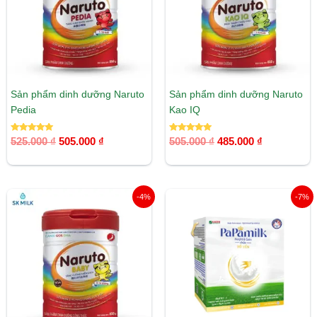
Sản phẩm dinh dưỡng Naruto
Sản phẩm dinh dưỡng Naruto
Pedia
Kao IQ
Được xếp
Được xếp
525.000
₫
505.000
₫
505.000
₫
485.000
₫
hạng
hạng
5.00
5.00
5 sao
5 sao
Giá
Giá
Giá
Giá
-4%
-7%
gốc
hiện
gốc
hiện
là:
tại
là:
tại
545.000 ₫.
là:
325.000 ₫.
là:
525.000 ₫.
303.000 ₫.