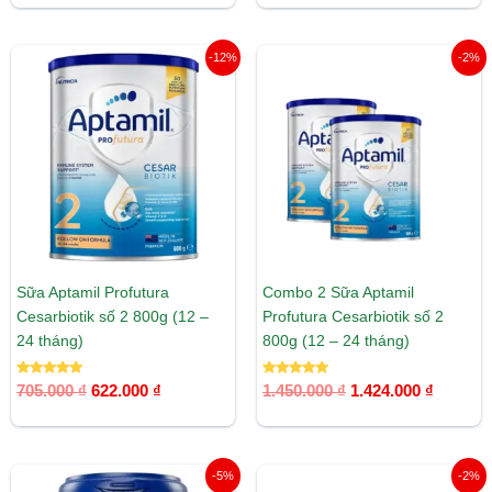
5 sao
5 sao
Giá
Giá
Giá
Giá
-12%
-2%
gốc
hiện
gốc
hiện
là:
tại
là:
tại
705.000 ₫.
là:
1.450.000 ₫.
là:
622.000 ₫.
1.424.00
Sữa Aptamil Profutura
Combo 2 Sữa Aptamil
Cesarbiotik số 2 800g (12 –
Profutura Cesarbiotik số 2
24 tháng)
800g (12 – 24 tháng)
Được xếp
Được xếp
705.000
₫
622.000
₫
1.450.000
₫
1.424.000
₫
hạng
hạng
5.00
5.00
5 sao
5 sao
Giá
Giá
Giá
Giá
-5%
-2%