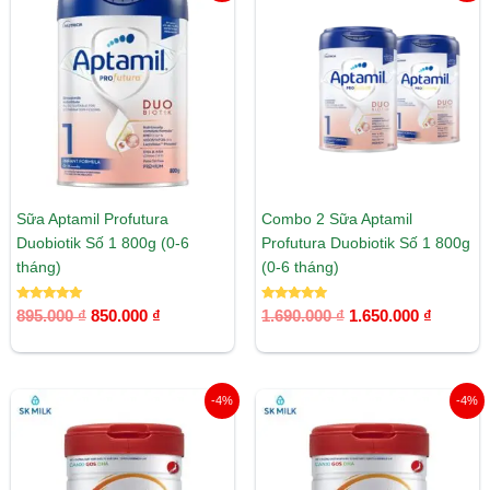
gốc
hiện
gốc
hiện
là:
tại
là:
tại
895.000 ₫.
là:
1.690.000 ₫.
là:
850.000 ₫.
1.650.00
Sữa Aptamil Profutura
Combo 2 Sữa Aptamil
Duobiotik Số 1 800g (0-6
Profutura Duobiotik Số 1 800g
tháng)
(0-6 tháng)
Được xếp
Được xếp
895.000
₫
850.000
₫
1.690.000
₫
1.650.000
₫
hạng
hạng
5.00
5.00
5 sao
5 sao
Giá
Giá
Giá
Giá
-4%
-4%
gốc
hiện
gốc
hiện
là:
tại
là:
tại
525.000 ₫.
là:
505.000 ₫.
là:
505.000 ₫.
485.000 ₫.