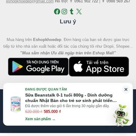
eshopkhoedep@gmail.com
Hỗ trợ:
👨
0961 902 722
| 👩
0988 569 267
Lưu ý
Mua hàng trên
Eshopkhoedep
. Đơn hàng của bạn sẻ được giao trực
tiếp từ kho nhà sản xuất hoặc đối tác của chúng tôi như Dropii, Shopee...
"
Mua sắm nhận Ưu đãi ngập tràn trên Eshop Mall
"
Giá
Giá
×
ĐANG ĐƯỢC QUAN TÂM
gốc
hiện
Sữa Beanstalk 0-1 tuổi 800g - Dinh dưỡng
@2026 Eshop Khỏe Đẹp, All right reserved
là:
tại
chuẩn Nhật Bản cho trẻ sơ sinh phát triển
620.000 ₫.
là:
toàn diện
Đã được thêm vào giỏ 6 lần trong 30 ngày gần đây.
Website:
Eshop Mall
|
Eshopkhoedep.com
620.000
₫
585.000
₫
585.000 ₫.
Xem sản phẩm →