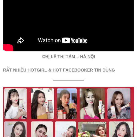
CHỊ LÊ THỊ TÁM – HÀ NỘI
RẤT NHIỀU HOTGIRL &
HOT FACEBOOKER TIN DÙNG