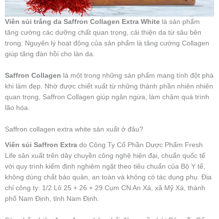
Viên sủi trắng da Saffron Collagen Extra White
là sản phẩm
tăng cường các dưỡng chất quan trọng, cải thiện da từ sâu bên
trong. Nguyên lý hoạt động của sản phẩm là tăng cường Collagen
giúp tăng đàn hồi cho làn da.
Saffron Collagen
là một trong những sản phẩm mang tính đột phá
khi làm đẹp. Nhờ được chiết xuất từ những thành phần nhiên nhiên
quan trọng, Saffron Collagen giúp ngăn ngừa, làm chậm quá trình
lão hóa.
Saffron collagen extra white sản xuất ở đâu?
Viên sủi Saffron Extra
do Công Ty Cổ Phần Dược Phẩm Fresh
Life sản xuất trên dây chuyền công nghệ hiện đại, chuẩn quốc tế
với quy trình kiểm định nghiêm ngặt theo tiêu chuẩn của Bộ Y tế,
không dùng chất bảo quản, an toàn và không có tác dụng phụ. Địa
chỉ công ty: 1/2 Lô 25 + 26 + 29 Cụm CN An Xá, xã Mỹ Xá, thành
phố Nam Định, tỉnh Nam Định.