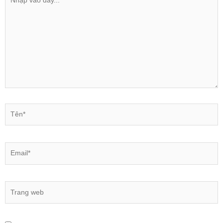
vào
đây...
Tên*
Email*
Trang
web