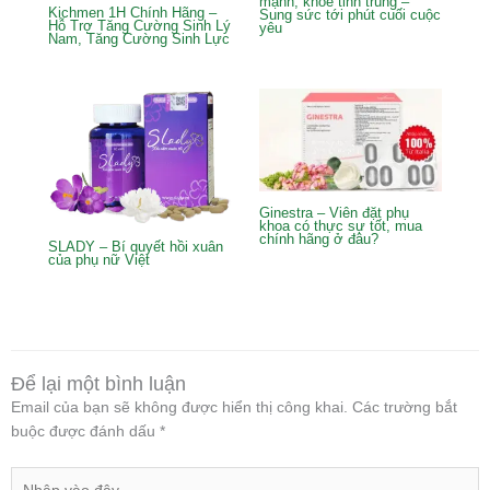
mạnh, khỏe tinh trùng –
Kichmen 1H Chính Hãng –
Sung sức tới phút cuối cuộc
Hỗ Trợ Tăng Cường Sinh Lý
yêu
Nam, Tăng Cường Sinh Lực
Ginestra – Viên đặt phụ
khoa có thực sự tốt, mua
chính hãng ở đâu?
SLADY – Bí quyết hồi xuân
của phụ nữ Việt
Để lại một bình luận
Email của bạn sẽ không được hiển thị công khai.
Các trường bắt
buộc được đánh dấu
*
Nhập