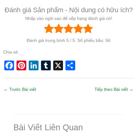
Đánh giá Sản phẩm - Nội dung có hữu ích?
Nhấp vào ngôi sao để xếp hạng đánh giá nó!
Đánh giá trung bình
5
/ 5. Số phiếu bầu:
56
Chia sẻ:
F
Pi
Li
T
X
S
a
nt
n
u
h
c
er
k
m
ar
←
Trước Bài viết
Tiếp theo Bài viết
→
e
e
e
bl
e
b
st
dI
r
o
n
o
Bài Viết Liên Quan
k