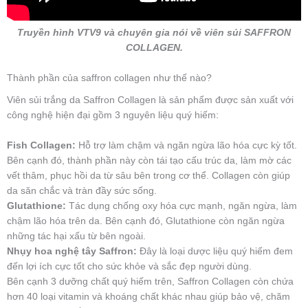
Truyền hình VTV9 và chuyên gia nói về viên sủi SAFFRON
COLLAGEN.
Thành phần của saffron collagen như thế nào?
Viên sủi trắng da Saffron Collagen là sản phẩm được sản xuất với
công nghệ hiện đại gồm 3 nguyên liệu quý hiếm:
Fish Collagen:
Hỗ trợ làm chậm và ngăn ngừa lão hóa cực kỳ tốt.
Bên cạnh đó, thành phần này còn tái tạo cấu trúc da, làm mờ các
vết thâm, phục hồi da từ sâu bên trong cơ thể. Collagen còn giúp
da săn chắc và tràn đầy sức sống.
Glutathione:
Tác dụng chống oxy hóa cực mạnh, ngăn ngừa, làm
chậm lão hóa trên da. Bên cạnh đó, Glutathione còn ngăn ngừa
những tác hại xấu từ bên ngoài.
Nhụy hoa nghệ tây Saffron:
Đây là loại dược liệu quý hiếm đem
đến lợi ích cực tốt cho sức khỏe và sắc đẹp người dùng.
Bên cạnh 3 dưỡng chất quý hiếm trên, Saffron Collagen còn chứa
hơn 40 loại vitamin và khoáng chất khác nhau giúp bảo vệ, chăm