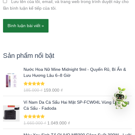
Lưu tên của tôi, email, và trang web trong trình duyệt này cho
lần bình luận kế tiếp của tôi.
Sản phẩm nổi bật
G
G
Nước Hoa Nữ Mine Midnight 9ml - Quyến Rũ, Bí Ẩn &
i
i
Lưu Hương Lâu 6–8 Giờ
á
á
g
h
Được xếp
185.000
₫
159.000
₫
ố
i
hạng
5.00
5
c
ệ
sao
G
G
Ví Nam Da Cá Sấu Hai Mặt SP-FCW04L Vùng Da Lưng
l
n
i
i
Cá Sấu - Fadoda
à
t
á
á
:
ạ
g
h
1
i
Được xếp
1.660.000
₫
1.049.000
₫
ố
i
hạng
5.00
5
8
l
c
ệ
sao
G
G
5
à