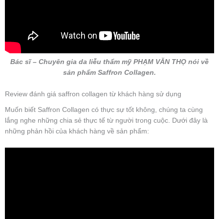
Bác sĩ – Chuyên gia da liễu thẩm mỹ PHẠM VĂN THỌ nói về
sản phẩm Saffron Collagen.
Review đánh giá saffron collagen từ khách hàng sử dụng
Muốn biết Saffron Collagen có thực sự tốt không, chúng ta cùng
lắng nghe những chia sẻ thực tế từ người trong cuộc. Dưới đây là
những phản hồi của khách hàng về sản phẩm: