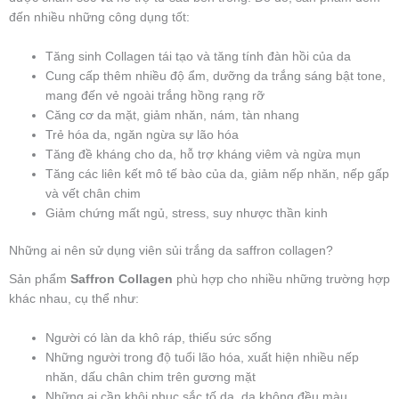
đến nhiều những công dụng tốt:
Tăng sinh Collagen tái tạo và tăng tính đàn hồi của da
Cung cấp thêm nhiều độ ẩm, dưỡng da trắng sáng bật tone,
mang đến vẻ ngoài trắng hồng rạng rỡ
Căng cơ da mặt, giảm nhăn, nám, tàn nhang
Trẻ hóa da, ngăn ngừa sự lão hóa
Tăng đề kháng cho da, hỗ trợ kháng viêm và ngừa mụn
Tăng các liên kết mô tế bào của da, giảm nếp nhăn, nếp gấp
và vết chân chim
Giảm chứng mất ngủ, stress, suy nhược thần kinh
Những ai nên sử dụng viên sủi trắng da saffron collagen?
Sản phẩm
Saffron Collagen
phù hợp cho nhiều những trường hợp
khác nhau, cụ thể như:
Người có làn da khô ráp, thiếu sức sống
Những người trong độ tuổi lão hóa, xuất hiện nhiều nếp
nhăn, dấu chân chim trên gương mặt
Những ai cần khôi phục sắc tố da, da không đều màu