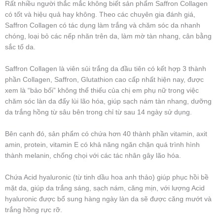
Rất nhiều người thắc mắc không biết sản phẩm Saffron Collagen
có tốt và hiệu quả hay không. Theo các chuyên gia đánh giá,
Saffron Collagen có tác dụng làm trắng và chăm sóc da nhanh
chóng, loại bỏ các nếp nhăn trên da, làm mờ tàn nhang, cân bằng
sắc tố da.
Saffron Collagen là viên sủi trắng da đầu tiên có kết hợp 3 thành
phần Collagen, Saffron, Glutathion cao cấp nhất hiện nay, được
xem là “bảo bối” không thể thiếu của chị em phụ nữ trong việc
chăm sóc làn da đẩy lùi lão hóa, giúp sạch nám tàn nhang, dưỡng
da trắng hồng từ sâu bên trong chỉ từ sau 14 ngày sử dụng.
Bên cạnh đó, sản phẩm có chứa hơn 40 thành phần vitamin, axit
amin, protein, vitamin E có khả năng ngăn chặn quá trình hình
thành melanin, chống chọi với các tác nhân gây lão hóa.
Chứa Acid hyaluronic (từ tinh dầu hoa anh thảo) giúp phục hồi bề
mặt da, giúp da trắng sáng, sạch nám, căng mịn, với lượng Acid
hyaluronic được bổ sung hàng ngày làn da sẽ được căng mướt và
trắng hồng rực rỡ.