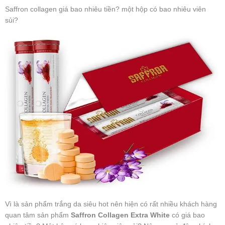
Saffron collagen giá bao nhiêu tiền? một hộp có bao nhiêu viên
sủi?
Vì là sản phẩm trắng da siêu hot nên hiện có rất nhiều khách hàng
quan tâm sản phẩm
Saffron Collagen Extra White
có giá bao