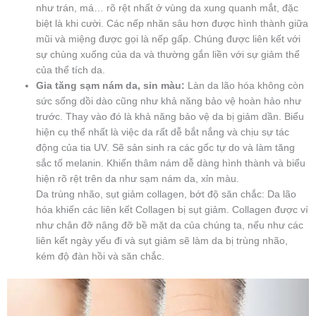
như trán, má… rõ rệt nhất ở vùng da xung quanh mắt, đặc
biệt là khi cười. Các nếp nhăn sâu hơn được hình thành giữa
mũi và miệng được gọi là nếp gấp. Chúng được liên kết với
sự chùng xuống của da và thường gắn liền với sự giảm thể
của thể tích da.
Gia tăng sạm nám da, sỉn màu:
Làn da lão hóa không còn
sức sống dồi dào cũng như khả năng bảo vệ hoàn hảo như
trước. Thay vào đó là khả năng bảo vệ da bị giảm dần. Biểu
hiện cụ thể nhất là việc da rất dễ bắt nắng và chịu sự tác
động của tia UV. Sẽ sản sinh ra các gốc tự do và làm tăng
sắc tố melanin. Khiến thâm nám dễ dàng hình thành và biểu
hiện rõ rệt trên da như sạm nám da, xỉn màu.
Da trùng nhão, sụt giảm collagen, bớt độ săn chắc: Da lão
hóa khiến các liên kết Collagen bị sụt giảm. Collagen được ví
như chân đỡ nâng đỡ bề mặt da của chúng ta, nếu như các
liên kết ngày yếu đi và sụt giảm sẽ làm da bị trùng nhão,
kém độ đàn hồi và săn chắc.