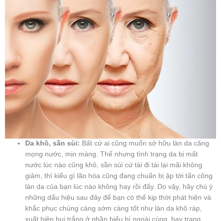
Da khô, sần sùi:
Bất cứ ai cũng muốn sở hữu làn da căng
mọng nước, mịn màng. Thế nhưng tình trạng da bị mất
nước lúc nào cũng khô, sần sùi cứ tái đi tái lại mãi không
giảm, thì kiểu gì lão hóa cũng đang chuẩn bị ập tới tấn công
làn da của bạn lúc nào không hay rồi đấy. Do vậy, hãy chú ý
những dấu hiệu sau đây để bạn có thể kịp thời phát hiện và
khắc phục chúng càng sớm càng tốt như làn da khô ráp,
xuất hiện bụi trắng ở phần biểu bì ngoài cùng, hay trang