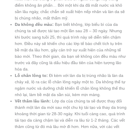
điểm không ăn phấn… Bởi một khi da đã mất nước và khô
sần lâu ngày, chắc chắn sẽ xuất hiện nếp nhăn và làn da sẽ
bị chùng nhão, mất thẩm mỹ.
Da không đều màu:
Bạn biết không, lớp biểu bì của da
chúng ta sẽ được tái tạo một lần sau 28 – 30 ngày. Nhưng
khi bước sang tuồi 25, thì quá trình này sẽ diễn tiến chậm
hơn. Điều này sẽ khiến cho các lớp tế bào chết tích tụ trên
bề mặt da lâu hơn, gây cản trở sự xuất hiện của những tế
bào mới. Theo thời gian, da bạn sẽ không còn đều màu như
trước và đây cũng là dấu hiệu đầu tiên của hiện tượng lão
hóa da.
Lỗ chân lông to:
Đi kèm với làn da bị trùng nhão là làn da
chảy xệ, lộ ra các lỗ chân lông ngày một to. Da không thể tự
ngậm nước và dưỡng chất khiến lỗ chân lông không thể thu
nhỏ lại, làm bề mặt da sần sùi, kém mịn màng.
Vết thâm lâu lành:
Lớp da của chúng ta sẽ được thay đổi
thành một làn da mới sau một chu kỳ tái tạo và thay da trong
khoảng thời gian từ 28-30 ngày. Khi tuổi càng cao, quá trình
tái tạo da càng chậm lại và diễn ra lâu từ 1-2 tháng. Các vết
thâm cũng từ đó mà lâu mờ đi hơn. Hơn nữa, với các vết