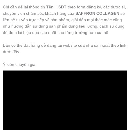
Chỉ cần để lại thông tin
Tên + SĐT
theo form đăng ký, các dược sĩ,
chuyên viên chăm sóc khách hàng của
SAFFRON COLLAGEN
sẽ
liên hệ tư vấn trực tiếp về sản phẩm, giải đáp mọi thắc mắc cũng
như hướng dẫn sử dụng sản phẩm đúng liều lượng, cách sử dụng
để đem lại hiệu quả cao nhất cho từng trường hợp cụ thể.
Bạn có thể đặt hàng dễ dàng tại website của nhà sản xuất theo link
dưới đây:
Ý kiến chuyên gia