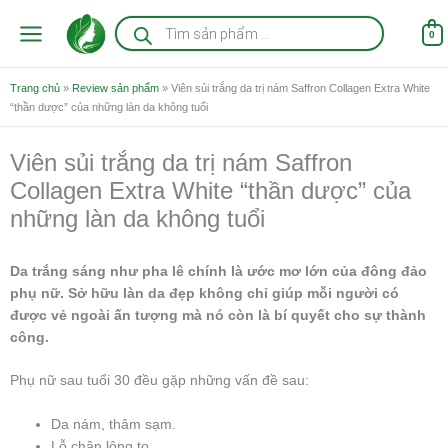
Nhảy
Tìm
kiếm
tới
0
sản
nội
phẩm
dung
Trang chủ
»
Review sản phẩm
»
Viên sủi trắng da trị nám Saffron Collagen Extra White
“thần dược” của những làn da không tuổi
Viên sủi trắng da trị nám Saffron
Collagen Extra White “thần dược” của
những làn da không tuổi
Da trắng sáng như pha lê chính là ước mơ lớn của đông đảo
phụ nữ. Sở hữu làn da đẹp không chỉ giúp mỗi người có
được vẻ ngoài ấn tượng mà nó còn là bí quyết cho sự thành
công.
Phụ nữ sau tuổi 30 đều gặp những vấn đề sau:
Da nám, thâm sạm.
Lỗ chân lông to.