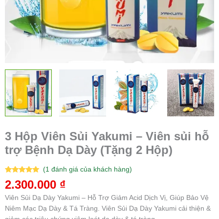
3 Hộp Viên Sủi Yakumi – Viên sủi hỗ
trợ Bệnh Dạ Dày (Tặng 2 Hộp)
(
1
đánh giá của khách hàng)
5.00
1
trên 5
2.300.000
₫
dựa trên
đánh giá
Viên Sủi Dạ Dày Yakumi – Hỗ Trợ Giảm Acid Dịch Vị, Giúp Bảo Vệ
Niêm Mạc Dạ Dày & Tá Tràng. Viên Sủi Dạ Dày Yakumi cải thiện &