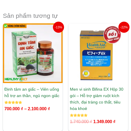
Sản phẩm tương tự
Khoảng
Giá
Giá
-13%
-22%
giá:
gốc
hiện
từ
là:
tại
700.000 ₫
1.740.000 ₫.
là:
đến
1.349.00
2.100.000 ₫
Định tâm an giấc – Viên uống
Men vi sinh Bifina EX Hộp 30
hỗ trợ an thần, ngủ ngon giấc
gói – Hỗ trợ giảm ruột kích
thích, đại tràng co thắt, tiêu
Được xếp
hóa khoẻ
700.000
₫
–
2.100.000
₫
hạng
5.00
5 sao
Được xếp
1.740.000
₫
1.349.000
₫
hạng
5.00
5 sao