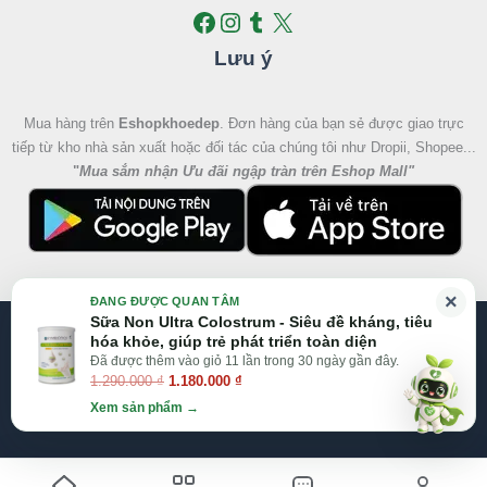
Lưu ý
Mua hàng trên
Eshopkhoedep
. Đơn hàng của bạn sẻ được giao trực
tiếp từ kho nhà sản xuất hoặc đối tác của chúng tôi như Dropii, Shopee...
"
Mua sắm nhận Ưu đãi ngập tràn trên Eshop Mall
"
Giá
Giá
×
ĐANG ĐƯỢC QUAN TÂM
gốc
hiện
Sữa Non Ultra Colostrum - Siêu đề kháng, tiêu
@2026 Eshop Khỏe Đẹp, All right reserved
là:
tại
hóa khỏe, giúp trẻ phát triển toàn diện
1.290.000 ₫.
là:
Đã được thêm vào giỏ 11 lần trong 30 ngày gần đây.
Website:
Eshop Mall
|
Eshopkhoedep.com
1.290.000
₫
1.180.000
₫
1.180.000 ₫.
Xem sản phẩm →