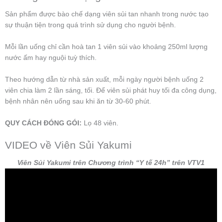
Sản phẩm được bào chế dạng viên sủi tan nhanh trong nước tạo
sự thuận tiện trong quá trình sử dụng cho người bệnh.
Mỗi lần uống chỉ cần hoà tan 1 viên sủi vào khoảng 250ml lượng
nước ấm hay nguội tuỳ thích.
Theo hướng dẫn từ nhà sản xuất, mỗi ngày người bệnh uống 2
viên chia làm 2 lần sáng, tối. Để viên sủi phát huy tối đa công dụng,
bệnh nhân nên uống sau khi ăn từ 30-60 phút.
QUY CÁCH ĐÓNG GÓI:
Lọ 48 viên.
VIDEO về Viên Sủi Yakumi
Viên Sủi Yakumi trên Chương trình “Y tế 24h” trên VTV1