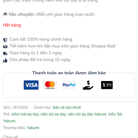
giảm các triệu chứng viêm loét dạ dày & tá tràng.
🚚
Vận chuyển:
Miễn phí giao hàng toàn quốc.
Hết hàng
Cam kết 100% hàng chính hãng
Tiết kiệm hơn khi đặt mua trên gian hàng Shopee Mall
Giao hàng từ 1 đến 3 ngày
Cho phép đổi trả trong 15 ngày
Thanh toán an toàn được đảm bảo
SKU:
SP15502
Danh mục:
Bảo vệ sức khoẻ
Thẻ:
viêm loét dạ dày
,
viên sủi dạ dày
,
viên sủi dạ dày Yakumi
,
Viên Sủi
Yakumi
Thương hiệu:
Yakumi
Chia sẻ: