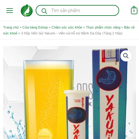
Nhảy
Tìm
kiếm
tới
0
sản
nội
phẩm
dung
Trang chủ
»
Cửa hàng Eshop
»
Chăm sóc sức khỏe
»
Thực phẩm chức năng
»
Bảo vệ
sức khoẻ
»
3 Hộp Viên Sủi Yakumi – Viên sủi hỗ trợ Bệnh Dạ Dày (Tặng 2 Hộp)