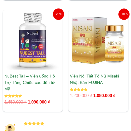
Giá
Giá
Giá
Giá
-25%
-10%
gốc
hiện
gốc
hiện
là:
tại
là:
tại
1.450.000 ₫.
là:
1.200.000 ₫.
là:
1.090.000 ₫.
1.080.00
NuBest Tall – Viên uống Hỗ
Viên Nội Tiết Tố Nữ Misaki
Trợ Tăng Chiều cao đến từ
Nhật Bản FUJINA
Mỹ
Được xếp
1.200.000
₫
1.080.000
₫
hạng
Được xếp
5.00
1.450.000
₫
1.090.000
₫
hạng
5 sao
5.00
5 sao
Được xếp