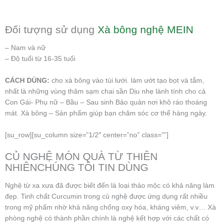
Đối tượng sử dụng
Xà bông nghệ MEIN
– Nam và nữ
– Độ tuổi từ 16-35 tuổi
CÁCH DÙNG:
cho xà bông vào túi lưới. làm ướt tạo bọt và tắm,
nhất là những vùng thâm sạm chai sần Dịu nhẹ lành tính cho cả
Con Gái- Phụ nữ – Bầu – Sau sinh Bảo quản nơi khô ráo thoáng
mát. Xà bông – Sản phẩm giúp bạn chăm sóc cơ thể hàng ngày.
[su_row][su_column size=”1/2″ center=”no” class=””]
CỦ NGHỆ MÓN QUÀ TỪ THIÊN
NHIÊNCHÚNG TÔI TIN DÙNG
Nghệ từ xa xưa đã được biết đến là loại thảo mộc có khả năng làm
đẹp. Tinh chất Curcumin trong củ nghệ được ứng dụng rất nhiều
trong mỹ phẩm nhờ khả năng chống oxy hóa, kháng viêm, v.v… Xà
phòng nghệ có thành phần chính là nghệ kết hợp với các chất có