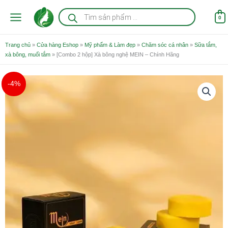
Nhảy
Tìm
kiếm
tới
0
sản
nội
phẩm
dung
Trang chủ
»
Cửa hàng Eshop
»
Mỹ phẩm & Làm đẹp
»
Chăm sóc cá nhân
»
Sữa tắm,
xà bông, muối tắm
»
[Combo 2 hộp] Xà bông nghệ MEIN – Chính Hãng
Giá
Giá
-4%
gốc
hiện
là:
tại
265.000 ₫.
là:
254.000 ₫.