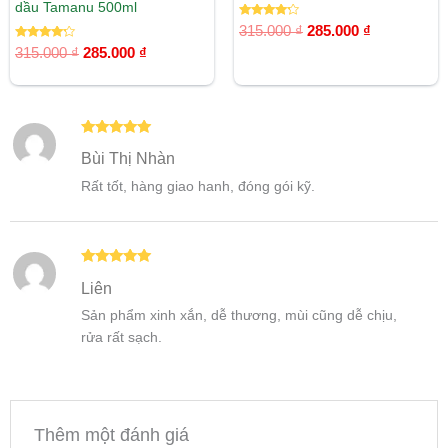
dầu Tamanu 500ml
Được xếp
315.000
₫
285.000
₫
hạng
Được xếp
4.00
315.000
₫
285.000
₫
hạng
5 sao
4.00
5 sao
Được xếp
Bùi Thị Nhàn
hạng
5
5
sao
Rất tốt, hàng giao hanh, đóng gói kỹ.
Được xếp
Liên
hạng
5
5
sao
Sản phẩm xinh xắn, dễ thương, mùi cũng dễ chịu,
rửa rất sạch.
Thêm một đánh giá