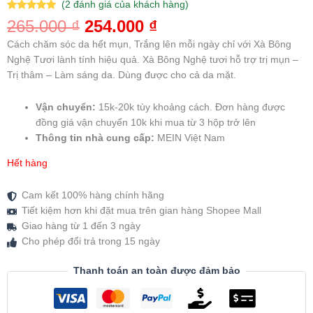
(
2
đánh giá của khách hàng)
5.00
2
trên 5
265.000
₫
254.000
₫
dựa trên
đánh giá
Cách chăm sóc da hết mụn, Trắng lên mỗi ngày chỉ với Xà Bông
Nghệ Tươi lành tính hiệu quả. Xà Bông Nghệ tươi hỗ trợ trị mụn –
Trị thâm – Làm sáng da. Dùng được cho cả da mặt.
Vận chuyển:
15k-20k tùy khoảng cách. Đơn hàng được
đồng giá vận chuyển 10k khi mua từ 3 hộp trở lên
Thông tin nhà cung cấp:
MEIN Việt Nam
Hết hàng
Cam kết 100% hàng chính hãng
Tiết kiệm hơn khi đặt mua trên gian hàng Shopee Mall
Giao hàng từ 1 đến 3 ngày
Cho phép đổi trả trong 15 ngày
Thanh toán an toàn được đảm bảo