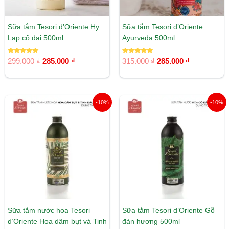
Sữa tắm Tesori d’Oriente Hy
Sữa tắm Tesori d’Oriente
Lạp cổ đại 500ml
Ayurveda 500ml
Được xếp
Được xếp
299.000
₫
285.000
₫
315.000
₫
285.000
₫
hạng
hạng
5.00
5.00
5 sao
5 sao
Giá
Giá
Giá
Giá
-10%
-10%
gốc
hiện
gốc
hiện
là:
tại
là:
tại
315.000 ₫.
là:
315.000 ₫.
là:
285.000 ₫.
285.000 ₫.
Sữa tắm nước hoa Tesori
Sữa tắm Tesori d’Oriente Gỗ
d’Oriente Hoa dâm bụt và Tinh
đàn hương 500ml