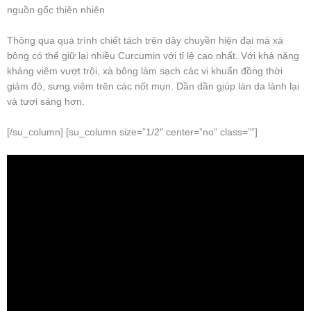
nguồn gốc thiên nhiên
Thông qua quá trình chiết tách trên dây chuyền hiện đại mà xà
bông có thể giữ lại nhiều Curcumin với tỉ lệ cao nhất. Với khả năng
kháng viêm vượt trội, xà bông làm sạch các vi khuẩn đồng thời
giảm đỏ, sưng viêm trên các nốt mụn. Dần dần giúp làn da lành lại
và tươi sáng hơn.
[/su_column] [su_column size=”1/2″ center=”no” class=””]