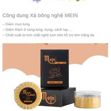
Công dụng Xà bông nghệ MEIN
– Giảm mụn lưng
– Giảm thâm ở vùng lưng, bụng, cánh tay….
– Chiết xuất từ tinh chất nghệ tươi nên hỗ trợ làm trắng da