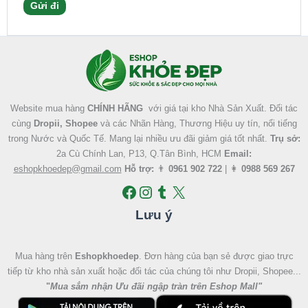
Facebook
Instagram
Tumblr
X
Website mua hàng
CHÍNH HÃNG
với giá tại kho Nhà Sản Xuất. Đối tác
cùng
Dropii, Shopee
và các Nhãn Hàng, Thương Hiệu uy tín, nổi tiếng
trong Nước và Quốc Tế. Mang lại nhiều ưu đãi giảm giá tốt nhất.
Trụ sở:
2a Cù Chính Lan, P13, Q.Tân Bình, HCM
Email:
eshopkhoedep@gmail.com
Hỗ trợ:
👨
0961 902 722
| 👩
0988 569 267
Lưu ý
Mua hàng trên
Eshopkhoedep
. Đơn hàng của bạn sẻ được giao trực
tiếp từ kho nhà sản xuất hoặc đối tác của chúng tôi như Dropii, Shopee...
"
Mua sắm nhận Ưu đãi ngập tràn trên Eshop Mall
"