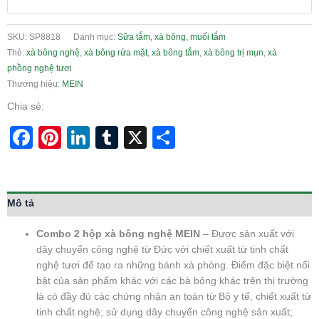
SKU:
SP8818
Danh mục:
Sữa tắm, xà bông, muối tắm
Thẻ:
xà bông nghệ
,
xà bông rửa mặt
,
xà bông tắm
,
xà bông trị mụn
,
xà
phồng nghệ tươi
Thương hiệu:
MEIN
Chia sẻ:
Facebook
Pinterest
LinkedIn
Tumblr
X
Share
Mô tả
Combo 2 hộp xà bông nghệ MEIN
– Được sản xuất với
dây chuyển công nghệ từ Đức với chiết xuất từ tinh chất
nghệ tươi để tạo ra những bánh xà phòng. Điểm đặc biệt nổi
bật của sản phẩm khác với các bà bông khác trên thị trường
là có đầy đủ các chứng nhận an toàn từ Bộ y tế, chiết xuất từ
tinh chất nghệ; sử dụng dây chuyển công nghệ sản xuất;