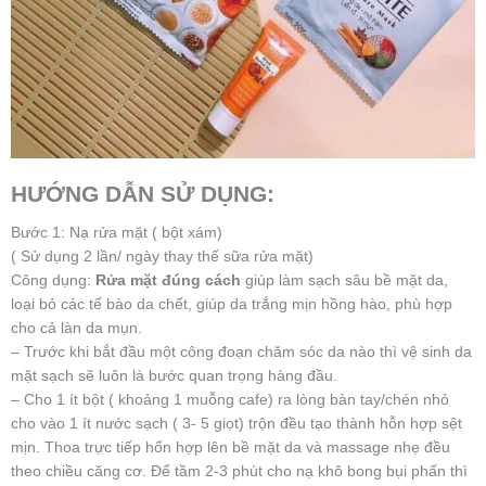
HƯỚNG DẪN SỬ DỤNG:
Bước 1: Nạ rửa mặt ( bột xám)
( Sử dụng 2 lần/ ngày thay thế sữa rửa mặt)
Công dụng:
Rửa mặt đúng cách
giúp làm sạch sâu bề mặt da,
loại bỏ các tế bào da chết, giúp da trắng mịn hồng hào, phù hợp
cho cả làn da mụn.
– Trước khi bắt đầu một công đoạn chăm sóc da nào thì vệ sinh da
mặt sạch sẽ luôn là bước quan trọng hàng đầu.
– Cho 1 ít bột ( khoảng 1 muỗng cafe) ra lòng bàn tay/chén nhỏ
cho vào 1 ít nước sạch ( 3- 5 giọt) trộn đều tạo thành hỗn hợp sệt
mịn. Thoa trực tiếp hổn hợp lên bề mặt da và massage nhẹ đều
theo chiều căng cơ. Để tầm 2-3 phút cho nạ khô bong bụi phấn thì