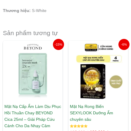
Thương hiệu:
S-White
Sản phẩm tương tự
Giá
Giá
Giá
Giá
-15%
-6%
gốc
hiện
gốc
hiện
là:
tại
là:
tại
65.000 ₫.
là:
195.000 ₫.
là:
55.000 ₫.
183.000 ₫.
Mặt Nạ Cấp Ẩm Làm Dịu Phục
Mặt Nạ Rong Biển
Hồi Thuần Chay BEYOND
SEXYLOOK Dưỡng Ẩm
Cica 25ml – Giải Pháp Cứu
chuyên sâu
Cánh Cho Da Nhạy Cảm