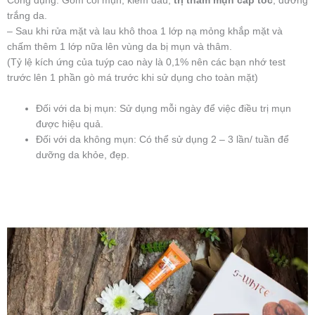
Công dụng: Gom cồi mụn, kiềm dầu,
trị thâm mụn cấp tốc
, dưỡng
trắng da.
– Sau khi rửa mặt và lau khô thoa 1 lớp nạ mỏng khắp mặt và
chấm thêm 1 lớp nữa lên vùng da bị mụn và thâm.
(Tỷ lệ kích ứng của tuýp cao này là 0,1% nên các bạn nhớ test
trước lên 1 phần gò má trước khi sử dụng cho toàn mặt)
Đối với da bị mụn: Sử dụng mỗi ngày để việc điều trị mụn
được hiệu quả.
Đối với da không mụn: Có thể sử dụng 2 – 3 lần/ tuần để
dưỡng da khỏe, đẹp.