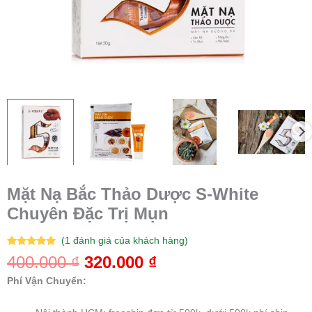
Mặt Nạ Bắc Thảo Dược S-White
Chuyên Đặc Trị Mụn
(
1
đánh giá của khách hàng)
5.00
1
trên 5
400.000
₫
320.000
₫
dựa trên
đánh giá
Phí Vận Chuyển: