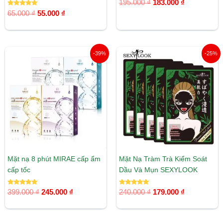
Được xếp
195.000
₫
183.000
₫
hạng
Được xếp
5.00
65.000
₫
55.000
₫
hạng
5 sao
5.00
5 sao
Giá
Giá
Giá
Giá
-39%
-25%
gốc
hiện
gốc
hiện
là:
tại
là:
tại
399.000 ₫.
là:
240.000 ₫.
là:
245.000 ₫.
179.000 ₫.
Mặt nạ 8 phút MIRAE cấp ẩm
Mặt Nạ Tràm Trà Kiểm Soát
cấp tốc
Dầu Và Mụn SEXYLOOK
Được xếp
Được xếp
399.000
₫
245.000
₫
240.000
₫
179.000
₫
hạng
hạng
5.00
5.00
5 sao
5 sao