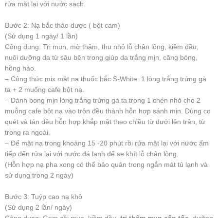
rửa mặt lại với nước sạch.
Bước 2: Nạ bắc thảo dược ( bột cam)
(Sử dụng 1 ngày/ 1 lần)
Công dụng: Trị mụn, mờ thâm, thu nhỏ lỗ chân lông, kiềm dầu,
nuôi dưỡng da từ sâu bên trong giúp da trắng mịn, căng bóng,
hồng hào.
– Công thức mix mặt nạ thuốc bắc S-White: 1 lòng trắng trứng gà
ta + 2 muống cafe bột nạ.
– Đánh bong mịn lòng trắng trứng gà ta trong 1 chén nhỏ cho 2
muỗng cafe bột nạ vào trộn đều thành hỗn hợp sánh mịn. Dùng cọ
quét và tán đều hỗn hợp khắp mặt theo chiều từ dưới lên trên, từ
trong ra ngoài.
– Để mặt nạ trong khoảng 15 -20 phút rồi rửa mặt lại với nước ấm
tiếp đến rửa lại với nước đá lạnh để se khít lỗ chân lông.
(Hỗn hợp nạ pha xong có thể bảo quản trong ngắn mát tủ lạnh và
sử dụng trong 2 ngày)
Bước 3: Tuýp cao nạ khô
(Sử dụng 2 lần/ ngày)