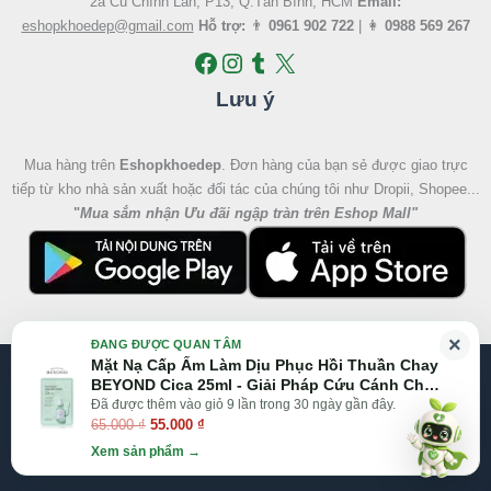
2a Cù Chính Lan, P13, Q.Tân Bình, HCM
Email:
eshopkhoedep@gmail.com
Hỗ trợ:
👨
0961 902 722
| 👩
0988 569 267
Lưu ý
Mua hàng trên
Eshopkhoedep
. Đơn hàng của bạn sẻ được giao trực
tiếp từ kho nhà sản xuất hoặc đối tác của chúng tôi như Dropii, Shopee...
"
Mua sắm nhận Ưu đãi ngập tràn trên Eshop Mall
"
Giá
Giá
×
ĐANG ĐƯỢC QUAN TÂM
gốc
hiện
Mặt Nạ Cấp Ẩm Làm Dịu Phục Hồi Thuần Chay
@2026 Eshop Khỏe Đẹp, All right reserved
là:
tại
BEYOND Cica 25ml - Giải Pháp Cứu Cánh Cho
65.000 ₫.
là:
Da Nhạy Cảm
Đã được thêm vào giỏ 9 lần trong 30 ngày gần đây.
Website:
Eshop Mall
|
Eshopkhoedep.com
65.000
₫
55.000
₫
55.000 ₫.
Xem sản phẩm →