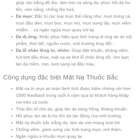
giúp cân bằng độ ẩm, làm mịn và sáng da, phục hồi da hư
tổn, rám nắng, chống lão hoá.
Da mụn:
Đặc trị các loại mụn thể nặng như: mụn trứng cá,
mụn đầu đen, mụn bọc, mụn mủ, mụn sưng tấy, mụn viêm
nhiễm… và ngăn ngừa mụn quay trở lại.
Da dị ứng:
Khắc phục hiệu quả tình trạng dị ứng da do mỹ
phẩm, thời tiết, nguồn nước, môi trường thay đổi…
Da lỗ chân lông to, nhờn:
Giúp diệt khuẩn, kháng viêm,
hút bớt dầu thừa, mặt nạ se khít lỗ chân lông tốt, cho bạn
làn da mềm, mịn, tươi sáng và đều màu.
Công dụng đặc biệt Mặt Nạ Thuốc Bắc
Mặt nạ trị mụn an toàn lành tính được kiểm chứng với hơn
1000 feedback trong suốt 6 năm qua từ khách hàng khắp
nơi trên cả nước
Thải độc tố cho da, giúp làn da sáng hồng, kháng khuẩn.
Hồi phục làn da bị hư tổn do tác động của môi trường
Mặt nạ thuốc bắc trắng da, làm da mịn màng tươi trẻ
Chống viêm, giảm sưng các tình trạng mụn, mờ thâm.
Ngăn ngừa vi khuẩn mụn quay lại.