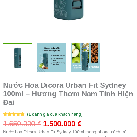
số
lượng
Nước Hoa Dicora Urban Fit Sydney
100ml – Hương Thơm Nam Tính Hiện
Đại
(
1
đánh giá của khách hàng)
5.00
1
trên 5
1.650.000
₫
1.500.000
₫
dựa trên
đánh giá
Nước hoa Dicora Urban Fit Sydney 100ml mang phong cách trẻ