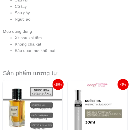
Sau tai
Cổ tay
Sau gáy
Ngực áo
Mẹo dùng đúng
Xịt sau khi tắm
Không chà xát
Bảo quản nơi khô mát
Sản phẩm tương tự
Giá
Giá
Giá
Giá
-29%
-3%
gốc
hiện
gốc
hiện
là:
tại
là:
tại
1.750.000 ₫.
là:
495.000 ₫.
là:
1.250.000 ₫.
479.000 ₫.