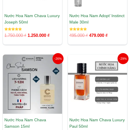
Nước Hoa Nam Chava Luxury
Nước Hoa Nam Adopt’ Instinct
Joseph 50ml
Male 30ml
Được xếp
Được xếp
1.750.000
₫
1.250.000
₫
495.000
₫
479.000
₫
hạng
hạng
5.00
5.00
5 sao
5 sao
Giá
Giá
Giá
Giá
-26%
-29%
gốc
hiện
gốc
hiện
là:
tại
là:
tại
430.000 ₫.
là:
1.750.000 ₫.
là:
319.000 ₫.
1.250.00
Nước Hoa Nam Chava
Nước Hoa Nam Chava Luxury
Samson 15ml
Paul 50ml