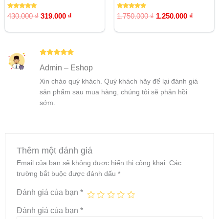
Được xếp
Được xếp
430.000
₫
319.000
₫
1.750.000
₫
1.250.000
₫
hạng
hạng
5.00
5.00
5 sao
5 sao
Được xếp
Admin – Eshop
hạng
5
5
sao
Xin chào quý khách. Quý khách hãy để lại đánh giá
sản phẩm sau mua hàng, chúng tôi sẽ phản hồi
sớm.
Thêm một đánh giá
Email của bạn sẽ không được hiển thị công khai.
Các
trường bắt buộc được đánh dấu
*
Đánh giá của bạn
*
Đánh giá của bạn
*