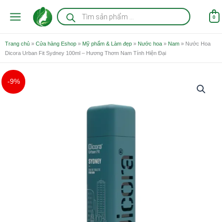
Nhảy
Tìm
kiếm
tới
0
sản
nội
phẩm
dung
Trang chủ
»
Cửa hàng Eshop
»
Mỹ phẩm & Làm đẹp
»
Nước hoa
»
Nam
»
Nước Hoa
Dicora Urban Fit Sydney 100ml – Hương Thơm Nam Tính Hiện Đại
Giá
Giá
Nước
-9%
gốc
hiện
Hoa
là:
tại
Dicora
1.650.000 ₫.
là:
Urban
1.500.000 ₫.
Fit
Sydney
100ml
-
Hương
Thơm
Nam
Tính
Hiện
Đại