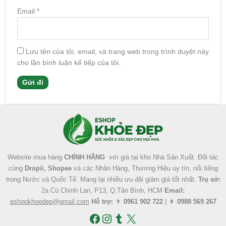
Email
*
Lưu tên của tôi, email, và trang web trong trình duyệt này
cho lần bình luận kế tiếp của tôi.
Facebook
Instagram
Tumblr
X
Website mua hàng
CHÍNH HÃNG
với giá tại kho Nhà Sản Xuất. Đối tác
cùng
Dropii, Shopee
và các Nhãn Hàng, Thương Hiệu uy tín, nổi tiếng
trong Nước và Quốc Tế. Mang lại nhiều ưu đãi giảm giá tốt nhất.
Trụ sở:
2a Cù Chính Lan, P13, Q.Tân Bình, HCM
Email:
eshopkhoedep@gmail.com
Hỗ trợ:
👨
0961 902 722
| 👩
0988 569 267