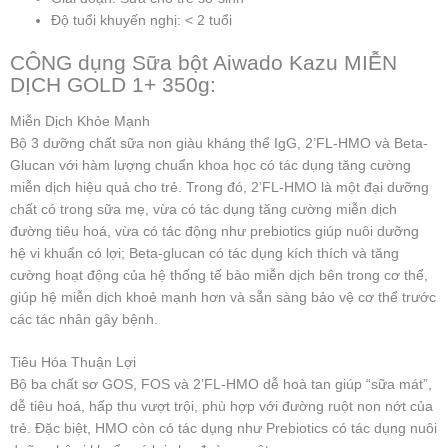
Độ tuổi khuyến nghị: < 2 tuổi
CÔNG dụng Sữa bột Aiwado Kazu MIỄN
DỊCH GOLD 1+ 350g:
Miễn Dịch Khỏe Mạnh
Bộ 3 dưỡng chất sữa non giàu kháng thể IgG, 2’FL-HMO và Beta-
Glucan với hàm lượng chuẩn khoa học có tác dụng tăng cường
miễn dịch hiệu quả cho trẻ. Trong đó, 2’FL-HMO là một đại dưỡng
chất có trong sữa mẹ, vừa có tác dụng tăng cường miễn dịch
đường tiêu hoá, vừa có tác động như prebiotics giúp nuôi dưỡng
hệ vi khuẩn có lợi; Beta-glucan có tác dụng kích thích và tăng
cường hoạt động của hệ thống tế bào miễn dịch bên trong cơ thể,
giúp hệ miễn dịch khoẻ mạnh hơn và sẵn sàng bảo vệ cơ thể trước
các tác nhân gây bệnh.
Tiêu Hóa Thuận Lợi
Bộ ba chất sơ GOS, FOS và 2’FL-HMO dễ hoà tan giúp “sữa mát”,
dễ tiêu hoá, hấp thu vượt trội, phù hợp với đường ruột non nớt của
trẻ. Đặc biệt, HMO còn có tác dụng như Prebiotics có tác dụng nuôi