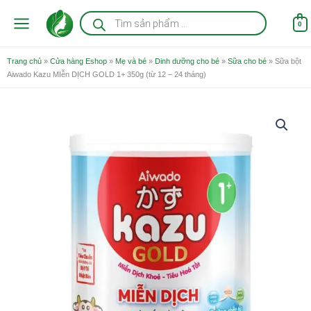
Nhảy
Tìm
kiếm
tới
0
sản
nội
phẩm
dung
Trang chủ
»
Cửa hàng Eshop
»
Mẹ và bé
»
Dinh dưỡng cho bé
»
Sữa cho bé
»
Sữa bột
Aiwado Kazu MIễn DỊCH GOLD 1+ 350g (từ 12 – 24 tháng)