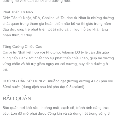
dưỡng hệ vi khuẩn có lợi cho đường ruột.
Phát Triển Trí Não
DHA Tảo từ Nhật, ARA, Choline và Taurine từ Nhật là những dưỡng
chất quan trọng tham gia hoàn thiện não bộ và thị giác trong năm
đầu đời, giúp trẻ phát triển tốt trí não và thị lực, hỗ trợ khả năng
nhận thức, tư duy.
Tăng Cường Chiều Cao
Canxi từ Nhật kết hợp với Photpho, Vitamin D3 tỷ lệ cân đối giúp
cung cấp Canxi tốt nhất cho sự phát triển chiều cao, giúp hệ xương
vững chắc và hỗ trợ giảm nguy cơ còi xương, suy dinh dưỡng ở
trẻ.
HƯỚNG DẪN SỬ DỤNG:1 muỗng gạt (tương đương 4.6g) pha với
30ml nước (dung dịch sau khi pha đạt 0.8kcal/ml)
BẢO QUẢN
Bảo quản nơi khô ráo, thoáng mát, sạch sẽ, tránh ánh nắng trực
tiếp. Lon đã mở phải được đóng kín và sử dụng hết trong vòng 3