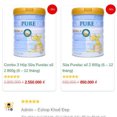
Giá
Giá
Giá
Giá
-9%
-9%
gốc
hiện
gốc
hiện
là:
tại
là:
tại
2.805.000 ₫.
là:
935.000 ₫.
là:
2.550.000 ₫.
850.000 ₫.
Combo 3 Hộp Sữa Purelac số
Sữa Purelac số 2 800g (6 – 12
2 800g (6 – 12 tháng)
tháng)
Được xếp
Được xếp
2.805.000
₫
2.550.000
₫
935.000
₫
850.000
₫
hạng
hạng
5.00
5.00
5 sao
5 sao
Được xếp
Admin – Eshop Khoẻ Đẹp
hạng
5
5
sao