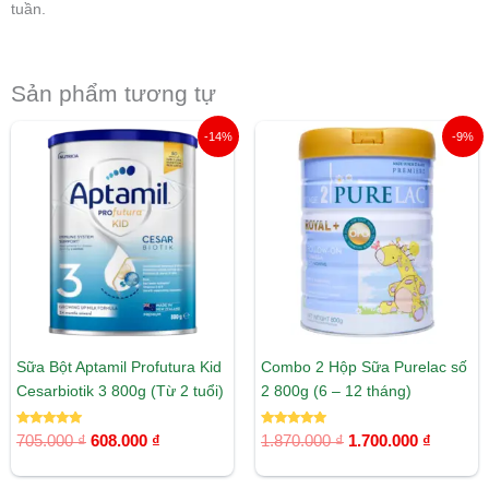
tuần.
Sản phẩm tương tự
Giá
Giá
Giá
Giá
-14%
-9%
gốc
hiện
gốc
hiện
là:
tại
là:
tại
705.000 ₫.
là:
1.870.000 ₫.
là:
608.000 ₫.
1.700.00
Sữa Bột Aptamil Profutura Kid
Combo 2 Hộp Sữa Purelac số
Cesarbiotik 3 800g (Từ 2 tuổi)
2 800g (6 – 12 tháng)
Được xếp
Được xếp
705.000
₫
608.000
₫
1.870.000
₫
1.700.000
₫
hạng
hạng
5.00
5.00
5 sao
5 sao