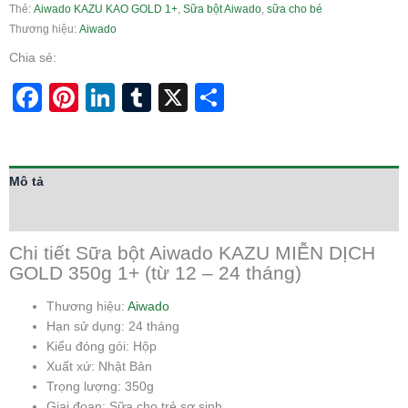
Thẻ:
Aiwado KAZU KAO GOLD 1+
,
Sữa bột Aiwado
,
sữa cho bé
Thương hiệu:
Aiwado
Chia sẻ:
Facebook
Pinterest
LinkedIn
Tumblr
X
Share
Mô tả
Thông tin bổ sung
Chi tiết Sữa bột Aiwado KAZU MIỄN DỊCH
GOLD 350g 1+ (từ 12 – 24 tháng)
Thương hiệu:
Aiwado
Hạn sử dụng: 24 tháng
Kiểu đóng gói: Hộp
Xuất xứ: Nhật Bản
Trọng lượng: 350g
Giai đoạn: Sữa cho trẻ sơ sinh