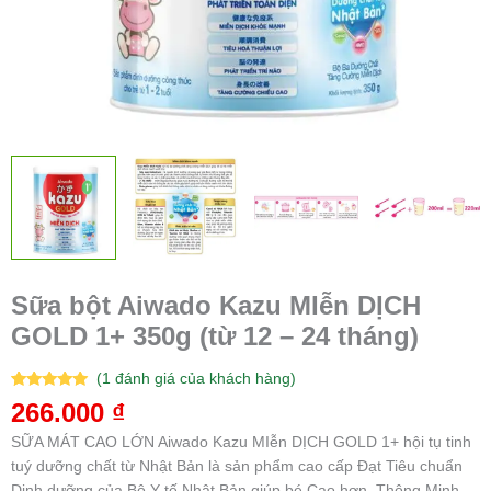
Sữa bột Aiwado Kazu MIễn DỊCH
GOLD 1+ 350g (từ 12 – 24 tháng)
(
1
đánh giá của khách hàng)
5.00
1
trên 5
266.000
₫
dựa trên
đánh giá
SỮA MÁT CAO LỚN Aiwado Kazu MIễn DỊCH GOLD 1+ hội tụ tinh
tuý dưỡng chất từ Nhật Bản là sản phẩm cao cấp Đạt Tiêu chuẩn
Dinh dưỡng của Bộ Y tế Nhật Bản giúp bé Cao hơn, Thông Minh