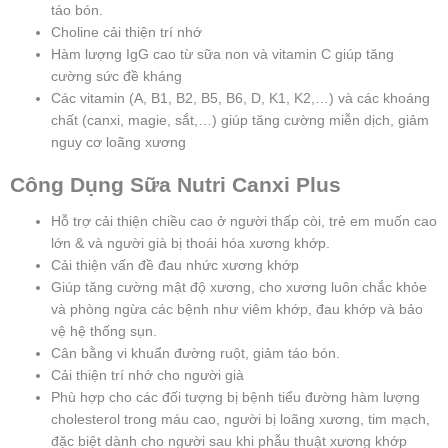
táo bón.
Choline cải thiện trí nhớ
Hàm lượng IgG cao từ sữa non và vitamin C giúp tăng
cường sức đề kháng
Các vitamin (A, B1, B2, B5, B6, D, K1, K2,…) và các khoáng
chất (canxi, magie, sắt,…) giúp tăng cường miễn dịch, giảm
nguy cơ loãng xương
Công Dụng Sữa Nutri Canxi Plus
Hỗ trợ cải thiện chiều cao ở người thấp còi, trẻ em muốn cao
lớn & và người già bị thoái hóa xương khớp.
Cải thiện vấn đề đau nhức xương khớp
Giúp tăng cường mật độ xương, cho xương luôn chắc khỏe
và phòng ngừa các bệnh như viêm khớp, đau khớp và bảo
vệ hệ thống sụn.
Cân bằng vi khuẩn đường ruột, giảm táo bón.
Cải thiện trí nhớ cho người già
Phù hợp cho các đối tượng bị bệnh tiểu đường hàm lượng
cholesterol trong máu cao, người bị loãng xương, tim mạch,
đặc biệt dành cho người sau khi phẫu thuật xương khớp