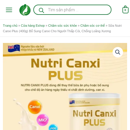
Nhảy
Tìm
kiếm
tới
0
sản
nội
phẩm
dung
Trang chủ
»
Cửa hàng Eshop
»
Chăm sóc sức khỏe
»
Chăm sóc cơ thể
»
Sữa Nutri
Canxi Plus (400g) Bổ Sung Canxi Cho Người Thấp Còi, Chống Loãng Xương