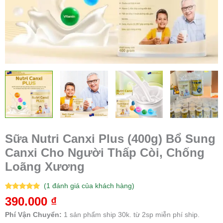
Sữa Nutri Canxi Plus (400g) Bổ Sung
Canxi Cho Người Thấp Còi, Chống
Loãng Xương
(
1
đánh giá của khách hàng)
5.00
1
trên 5
390.000
₫
dựa trên
đánh giá
Phí Vận Chuyển:
1 sản phẩm ship 30k. từ 2sp miễn phí ship.