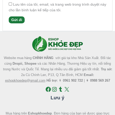
Lưu tên của tôi, email, và trang web trong trình duyệt này
cho lần bình luận kế tiếp của tôi.
Facebook
Instagram
Tumblr
X
Website mua hàng
CHÍNH HÃNG
với giá tại kho Nhà Sản Xuất. Đối tác
cùng
Dropii, Shopee
và các Nhãn Hàng, Thương Hiệu uy tín, nổi tiếng
trong Nước và Quốc Tế. Mang lại nhiều ưu đãi giảm giá tốt nhất.
Trụ sở:
2a Cù Chính Lan, P13, Q.Tân Bình, HCM
Email:
eshopkhoedep@gmail.com
Hỗ trợ:
👨
0961 902 722
| 👩
0988 569 267
Lưu ý
Mua hàng trên
Eshopkhoedep
. Đơn hàng của bạn sẻ được giao trực