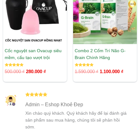
280.000 ₫.
1.100.00
Cốc nguyệt san Ovacup siêu
Combo 2 Cốm Trí Não G-
mềm, cấu tạo vượt trội
Brain Chính Hãng
Được xếp
Được xếp
500.000
₫
280.000
₫
1.590.000
₫
1.100.000
₫
hạng
hạng
5.00
5.00
5 sao
5 sao
Được xếp
Admin – Eshop Khoẻ Đẹp
hạng
5
5
sao
Xin chào quý khách. Quý khách hãy để lại đánh giá
sản phẩm sau mua hàng, chúng tôi sẽ phản hồi
sớm.