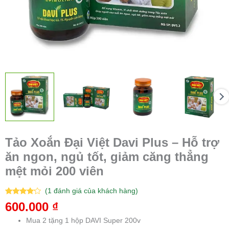
Tảo Xoắn Đại Việt Davi Plus – Hỗ trợ
ăn ngon, ngủ tốt, giảm căng thẳng
mệt mỏi 200 viên
(
1
đánh giá của khách hàng)
4.00
1
trên
600.000
₫
5 dựa trên
đánh giá
Mua 2 tặng 1 hộp DAVI Super 200v