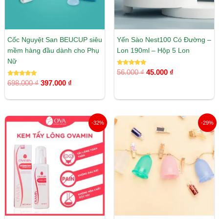
Cốc Nguyệt San BEUCUP siêu
Yến Sào Nest100 Có Đường –
mềm hàng đầu dành cho Phụ
Lon 190ml – Hộp 5 Lon
Nữ
Được xếp
56.000
₫
45.000
₫
hạng
Được xếp
5.00
698.000
₫
397.000
₫
hạng
5 sao
5.00
5 sao
Giá
Giá
Giá
Giá
-32%
-29%
gốc
hiện
gốc
hiện
là:
tại
là:
tại
325.000 ₫.
là:
3.494.000 ₫.
là:
220.000 ₫.
2.495.00