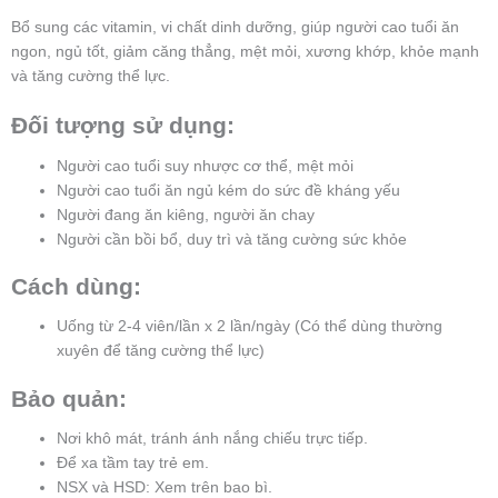
Bổ sung các vitamin, vi chất dinh dưỡng, giúp người cao tuổi ăn
ngon, ngủ tốt, giảm căng thẳng, mệt mỏi, xương khớp, khỏe mạnh
và tăng cường thể lực.
Đối tượng sử dụng:
Người cao tuổi suy nhược cơ thể, mệt mỏi
Người cao tuổi ăn ngủ kém do sức đề kháng yếu
Người đang ăn kiêng, người ăn chay
Người cần bồi bổ, duy trì và tăng cường sức khỏe
Cách dùng:
Uống từ 2-4 viên/lần x 2 lần/ngày (Có thể dùng thường
xuyên để tăng cường thể lực)
Bảo quản:
Nơi khô mát, tránh ánh nắng chiếu trực tiếp.
Để xa tầm tay trẻ em.
NSX và HSD: Xem trên bao bì.