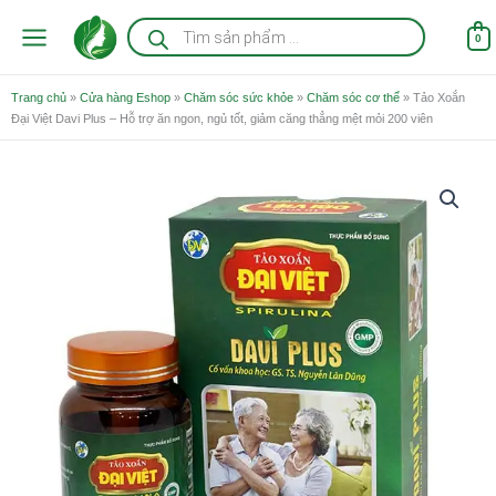
Nhảy
Tìm
kiếm
tới
0
sản
nội
phẩm
dung
Trang chủ
»
Cửa hàng Eshop
»
Chăm sóc sức khỏe
»
Chăm sóc cơ thể
»
Tảo Xoắn
Đại Việt Davi Plus – Hỗ trợ ăn ngon, ngủ tốt, giảm căng thẳng mệt mỏi 200 viên