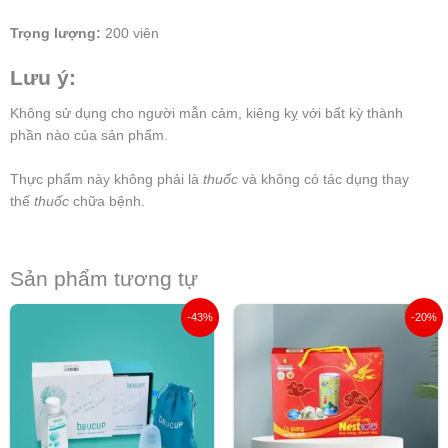
Trọng lượng:
200 viên
Lưu ý:
Không sử dụng cho người mẫn cảm, kiêng kỵ với bất kỳ thành
phần nào của sản phẩm.
Thực phẩm này không phải là
thuốc
và không có tác dụng thay
thế
thuốc
chữa bệnh.
Sản phẩm tương tự
Giá
Giá
Giá
Giá
-43%
-20%
gốc
hiện
gốc
hiện
là:
tại
là:
tại
698.000 ₫.
là:
56.000 ₫.
là:
397.000 ₫.
45.000 ₫.