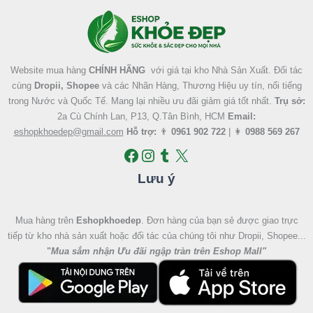
Facebook
Instagram
Tumblr
X
Website mua hàng
CHÍNH HÃNG
với giá tại kho Nhà Sản Xuất. Đối tác
cùng
Dropii, Shopee
và các Nhãn Hàng, Thương Hiệu uy tín, nổi tiếng
trong Nước và Quốc Tế. Mang lại nhiều ưu đãi giảm giá tốt nhất.
Trụ sở:
2a Cù Chính Lan, P13, Q.Tân Bình, HCM
Email:
eshopkhoedep@gmail.com
Hỗ trợ:
👨
0961 902 722
| 👩
0988 569 267
Lưu ý
Mua hàng trên
Eshopkhoedep
. Đơn hàng của bạn sẻ được giao trực
tiếp từ kho nhà sản xuất hoặc đối tác của chúng tôi như Dropii, Shopee...
"
Mua sắm nhận Ưu đãi ngập tràn trên Eshop Mall
"