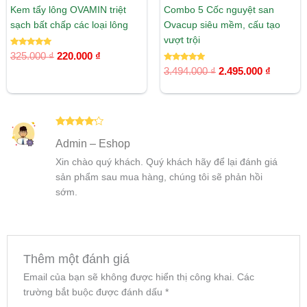
Kem tẩy lông OVAMIN triệt
Combo 5 Cốc nguyệt san
sạch bất chấp các loại lông
Ovacup siêu mềm, cấu tạo
vượt trội
Được xếp
325.000
₫
220.000
₫
hạng
5.00
Được xếp
3.494.000
₫
2.495.000
₫
5 sao
hạng
5.00
5 sao
Được xếp
Admin – Eshop
hạng
4
5
sao
Xin chào quý khách. Quý khách hãy để lại đánh giá
sản phẩm sau mua hàng, chúng tôi sẽ phản hồi
sớm.
Thêm một đánh giá
Email của bạn sẽ không được hiển thị công khai.
Các
trường bắt buộc được đánh dấu
*