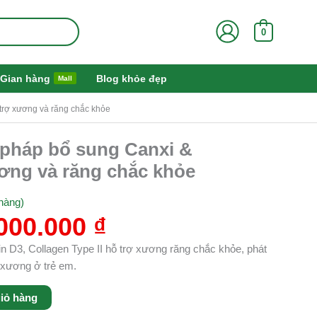
0
Gian hàng
Blog khỏe đẹp
Mall
 trợ xương và răng chắc khỏe
á
Giá
i pháp bổ sung Canxi &
ốc
hiện
ương và răng chắc khỏe
:
tại
150.000 ₫.
là:
hàng)
1.000.000 ₫.
000.000
₫
n D3, Collagen Type II hỗ trợ xương răng chắc khỏe, phát
 xương ở trẻ em.
iỏ hàng