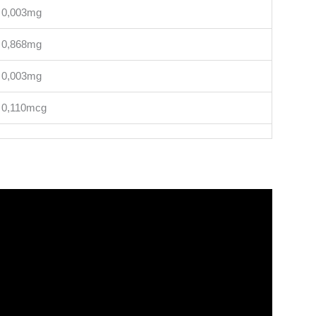
0,003mg
0,868mg
0,003mg
0,110mcg