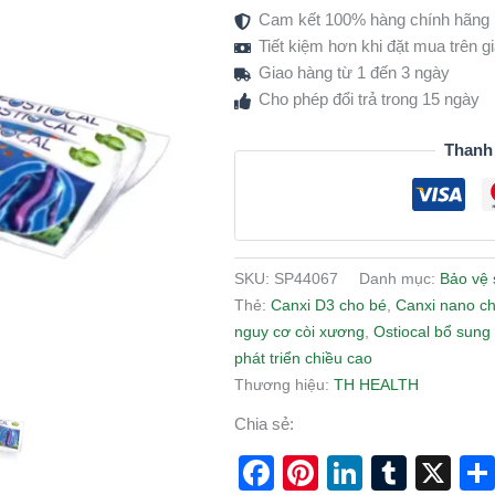
Cam kết 100% hàng chính hãng
trợ
Tiết kiệm hơn khi đặt mua trên 
xương
Giao hàng từ 1 đến 3 ngày
và
Cho phép đổi trả trong 15 ngày
răng
chắc
Thanh
khỏe
số
lượng
SKU:
SP44067
Danh mục:
Bảo vệ 
Thẻ:
Canxi D3 cho bé
,
Canxi nano ch
nguy cơ còi xương
,
Ostiocal bổ sung
phát triển chiều cao
Thương hiệu:
TH HEALTH
Chia sẻ:
Facebook
Pinterest
LinkedI
Tumb
X