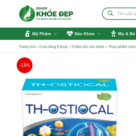
Nhảy
Tìm
tới
kiếm
sản
nội
phẩm
dung
Mỹ Phẩm
Sức Khỏe
Mẹ & Bé
Trang chủ
»
Cửa hàng Eshop
»
Chăm sóc sức khỏe
»
Thực phẩm chức
-13%