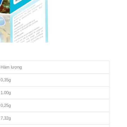
Hàm lượng
0,35g
1.00g
0,25g
7,32g