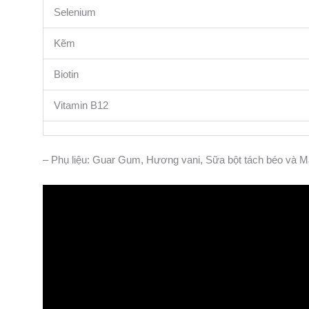
Selenium
Kẽm
Biotin
Vitamin B12
– Phụ liệu: Guar Gum, Hương vani, Sữa bột tách béo và Ma