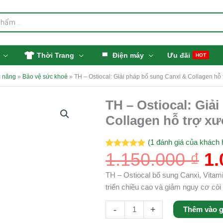
Thời Trang
Điện máy
Ưu đãi
HOT
 năng
»
Bảo vệ sức khoẻ
»
TH – Ostiocal: Giải pháp bổ sung Canxi & Collagen hỗ
Gi
TH – Ostiocal: Giả
TH
g
-
Collagen hỗ trợ x
là
Ostiocal:
1.
Giải
(
1
đánh giá của khách 
pháp
1.150.000
₫
1.
5.00
1
trên 5
dựa trên
bổ
đánh giá
sung
TH – Ostiocal bổ sung Canxi, Vitami
Canxi
triển chiều cao và giảm nguy cơ còi
&
-
+
Thêm vào g
Collagen
hỗ