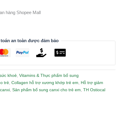
gian hàng Shopee Mall
 toán an toàn được đảm bảo
sức khoẻ
,
Vitamins & Thực phẩm bổ sung
o trẻ
,
Collagen hỗ trợ xương khớp trẻ em
,
Hỗ trợ giảm
 canxi
,
Sản phẩm bổ sung canxi cho trẻ em
,
TH Ostiocal
n
lr
Share