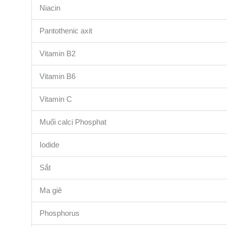
Niacin
Pantothenic axit
Vitamin B2
Vitamin B6
Vitamin C
Muối calci Phosphat
Iodide
Sắt
Ma giê
Phosphorus