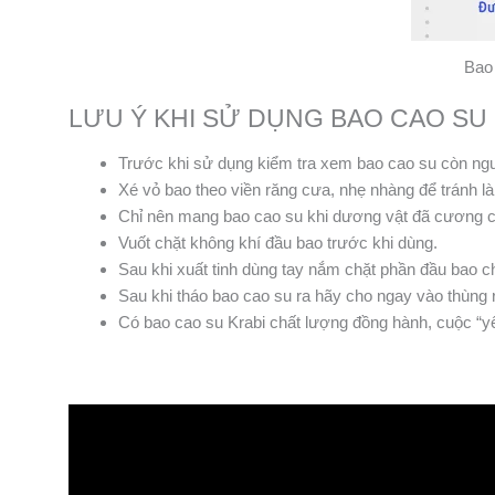
Bao 
LƯU Ý KHI SỬ DỤNG BAO CAO SU 
Trước khi sử dụng kiểm tra xem bao cao su còn ng
Xé vỏ bao theo viền răng cưa, nhẹ nhàng để tránh l
Chỉ nên mang bao cao su khi dương vật đã cương 
Vuốt chặt không khí đầu bao trước khi dùng.
Sau khi xuất tinh dùng tay nắm chặt phần đầu bao ch
Sau khi tháo bao cao su ra hãy cho ngay vào thùng r
Có bao cao su Krabi chất lượng đồng hành, cuộc “yê