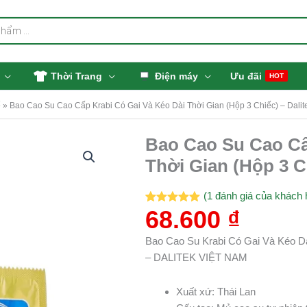
Thời Trang
Điện máy
Ưu đãi
HOT
ể
»
Bao Cao Su Cao Cấp Krabi Có Gai Và Kéo Dài Thời Gian (Hộp 3 Chiếc) – Dalit
Bao Cao Su Cao Cấ
Thời Gian (Hộp 3 Ch
(
1
đánh giá của khách 
68.600
₫
5.00
1
trên 5
dựa trên
đánh giá
Bao Cao Su Krabi Có Gai Và Kéo D
– DALITEK VIỆT NAM
Xuất xứ: Thái Lan