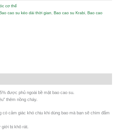
óc cơ thể
Bao cao su kéo dài thời gian
,
Bao cao su Krabi
,
Bao cao
n
lr
Share
e 5% được phủ ngoài bề mặt bao cao su.
êu” thêm nồng cháy.
ng có cảm giác khó chịu khi dùng bao mà bạn sẽ chìm đắm
iới bị khô rát.