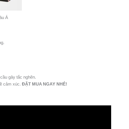
hâu Á
ng.
 cầu gây tắc nghẽn.
 về cảm xúc.
ĐẶT MUA NGAY NHÉ!