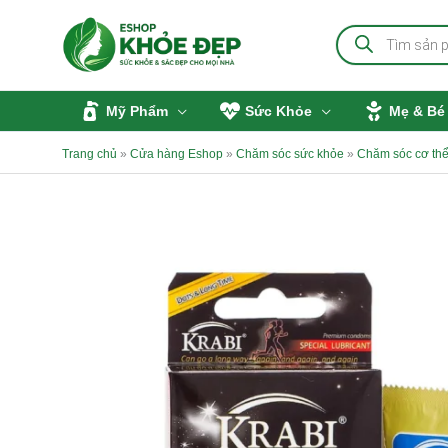
Nhảy
Tìm
tới
kiếm
sản
nội
phẩm
dung
Mỹ Phẩm
Sức Khỏe
Mẹ & Bé
Trang chủ
»
Cửa hàng Eshop
»
Chăm sóc sức khỏe
»
Chăm sóc cơ th