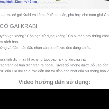
cao su có gai Krabi có kích cỡ tiêu chuẩn, phù hợp cho nam giới C
CÓ GAI KRABI
uyên vẹn không? Còn hạn sử dụng không? Có bị rách hay thủng khô
àm rách bao.
cứng và đảm bảo đầu nhọn của bao được đeo đúng chiều.
ứa tinh dịch, tay khác ừ từ tuột bao ra khỏi dương vật.
ác tránh để tinh dịch tràn ra ngoài. Tuyệt đối không được bỏ vào bồn
u” của lứa đôi sẽ được dẫn dắt tới đỉnh cao nhất của sự thăng hoa
Video hướng dẫn sử dụng: