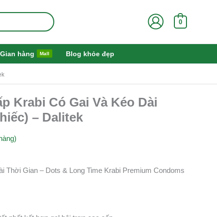
0
Gian hàng
Blog khỏe đẹp
Mall
ek
p Krabi Có Gai Và Kéo Dài
iếc) – Dalitek
hàng)
ài Thời Gian – Dots & Long Time Krabi Premium Condoms