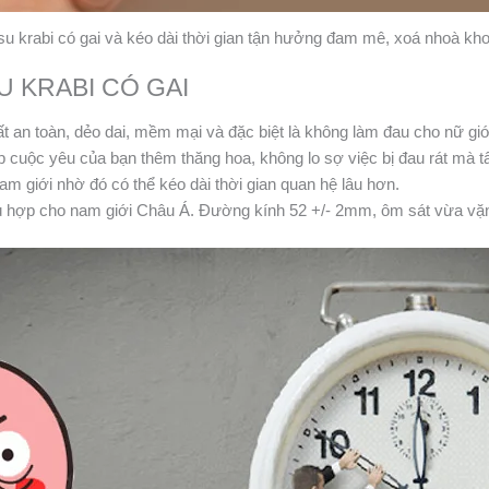
su krabi có gai và kéo dài thời gian tận hưởng đam mê, xoá nhoà kh
U KRABI CÓ GAI
 an toàn, dẻo dai, mềm mại và đặc biệt là không làm đau cho nữ giớ
p cuộc yêu của bạn thêm thăng hoa, không lo sợ việc bị đau rát mà t
m giới nhờ đó có thể kéo dài thời gian quan hệ lâu hơn.
ù hợp cho nam giới Châu Á. Đường kính 52 +/- 2mm, ôm sát vừa vặn 