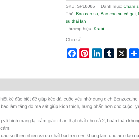
SKU:
SP18086
Danh mục:
Chăm s
Thẻ:
Bao cao su
,
Bao cao su có gai
,
su thái lan
Thương hiệu:
Krabi
Chia sẻ:
Facebook
Pinterest
LinkedI
Tumb
X
 thiết kế đặc biệt để giúp kéo dài cuộc yêu nhờ dung dịch Benzocain
 bao làm tăng độ ma sát giúp kích thích, hưng phấn hơn cho cuộc “y
 vô hình mang lại cảm giác chân thật nhất cho cả 2, hoàn toàn khô
 cảm.
ao su thiên nhiên và có chất bôi trơn nên không làm cho âm đạo nữ g