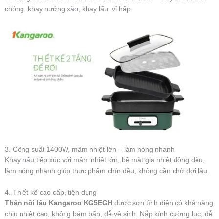
chóng: khay nướng xào, khay lẩu, vỉ hấp.
3. Công suất 1400W, mâm nhiệt lớn – làm nóng nhanh
Khay nấu tiếp xúc với mâm nhiệt lớn, bề mặt gia nhiệt đồng đều,
làm nóng nhanh giúp thực phẩm chín đều, không cần chờ đợi lâu.
4. Thiết kế cao cấp, tiện dụng
Thân nồi lẩu Kangaroo KG5EGH
được sơn tĩnh điện có khả năng
chịu nhiệt cao, không bám bẩn, dễ vệ sinh. Nắp kính cường lực, dễ