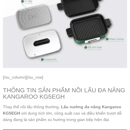
[/su_column][/su_row]
THÔNG TIN SẢN PHẨM NỒI LẨU ĐA NĂNG
KANGAROO KG5EGH
Thay thế nồi lẩu thông thường,
Lẩu nướng đa năng Kangaroo
KG5EGH
với dung tích lớn, công suất cao và điều khiển trượt dễ
dàng đang là sản phẩm xu hướng trong gian bếp hiện đại.