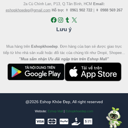
2a Cù Chính Lan, P13, Q.Tân Bình, HCM
Email:
eshopkhoedep@gmail.com
Hỗ trợ:
👨
0961 902 722
| 👩
0988 569 267
Lưu ý
Mua hàng trên
Eshopkhoedep
. Đơn hàng của bạn sẻ được giao trực
tiếp từ kho nhà sản xuất hoặc đối tác của chúng tôi như Dropii, Shopee...
"
Mua sắm nhận Ưu đãi ngập tràn trên Eshop Mall
"
@2026 Eshop Khỏe Đẹp, All right reserved
Website:
Eshop Mall
|
Eshopkhoedep.com