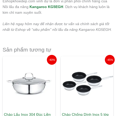
Eshopkhoedep.com vinh dự là đơn vị phân phối chính hãng của
Nồi lẩu đa năng
Kangaroo KG5EGH
. Dịch vụ khách hàng luôn là
kim chỉ nam xuyên suốt.
Liên hệ ngay hôm nay để nhận được tư vấn và chính sách giá tốt
nhất từ Eshop về “siêu phẩm” nồi lẩu đa năng Kangaroo KG5EGH.
Sản phẩm tương tự
Giá
Giá
Khoảng
-40%
-45%
gốc
hiện
giá:
là:
tại
từ
1.209.000 ₫.
là:
220.000 ₫
720.000 ₫.
đến
365.000 ₫
Chảo Lẩu Inox 304 Đúc Liền
Chảo Chống Dính Inox 5 lớp