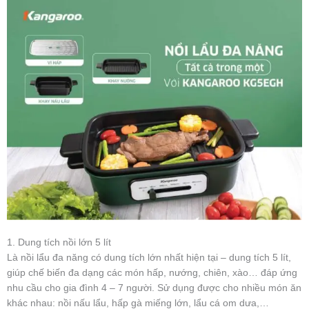
1. Dung tích nồi lớn 5 lít
Là nồi lẩu đa năng có dung tích lớn nhất hiện tại – dung tích 5 lít,
giúp chế biến đa dạng các món hấp, nướng, chiên, xào… đáp ứng
nhu cầu cho gia đình 4 – 7 người. Sử dụng được cho nhiều món ăn
khác nhau: nồi nấu lẩu, hấp gà miếng lớn, lẩu cá om dưa,…