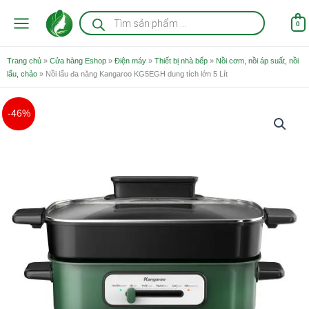
Nhảy
Tìm
kiếm
tới
0
sản
nội
phẩm
dung
Trang chủ
»
Cửa hàng Eshop
»
Điện máy
»
Thiết bị nhà bếp
»
Nồi cơm, nồi áp suất, nồi
lẩu, chảo
»
Nồi lẩu đa năng Kangaroo KG5EGH dung tích lớn 5 Lít
Giá
Giá
-46%
gốc
hiện
là:
tại
3.490.000 ₫.
là:
1.890.000 ₫.