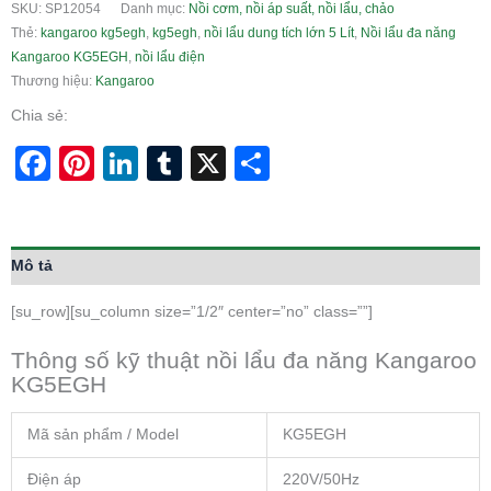
SKU:
SP12054
Danh mục:
Nồi cơm, nồi áp suất, nồi lẩu, chảo
Thẻ:
kangaroo kg5egh
,
kg5egh
,
nồi lẩu dung tích lớn 5 Lít
,
Nồi lẩu đa năng
Kangaroo KG5EGH
,
nồi lẩu điện
Thương hiệu:
Kangaroo
Chia sẻ:
Facebook
Pinterest
LinkedIn
Tumblr
X
Share
Mô tả
[su_row][su_column size=”1/2″ center=”no” class=””]
Thông số kỹ thuật nồi lẩu đa năng Kangaroo
KG5EGH
Mã sản phẩm / Model
KG5EGH
Điện áp
220V/50Hz