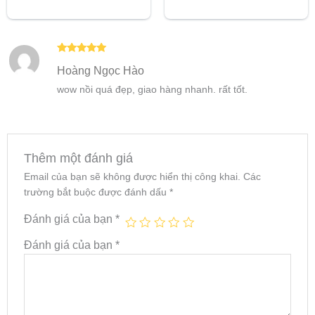
hạng
5 sao
5.00
5 sao
Được xếp
Hoàng Ngọc Hào
hạng
5
5
sao
wow nồi quá đẹp, giao hàng nhanh. rất tốt.
Thêm một đánh giá
Email của bạn sẽ không được hiển thị công khai.
Các
trường bắt buộc được đánh dấu
*
Đánh giá của bạn
*
Đánh giá của bạn
*