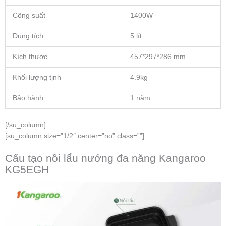
Công suất
1400W
Dung tích
5 lít
Kích thước
457*297*286 mm
Khối lượng tịnh
4.9kg
Bảo hành
1 năm
[/su_column]
[su_column size=”1/2″ center=”no” class=””]
Cấu tạo nồi lẩu nướng đa năng Kangaroo
KG5EGH