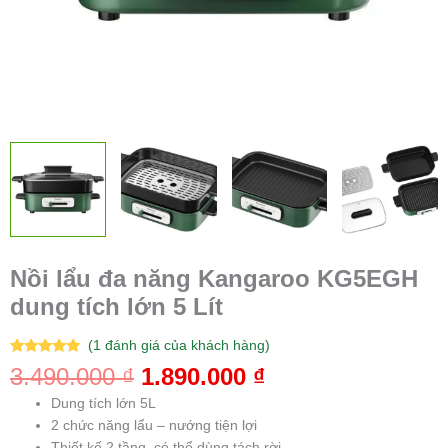
Nồi lẩu đa năng Kangaroo KG5EGH
dung tích lớn 5 Lít
(
1
đánh giá của khách hàng)
5.00
1
trên 5
3.490.000
₫
1.890.000
₫
dựa trên
đánh giá
Dung tích lớn 5L
2 chức năng lẩu – nướng tiện lợi
Thiết kế 2 tầng, có thể dùng tách rời