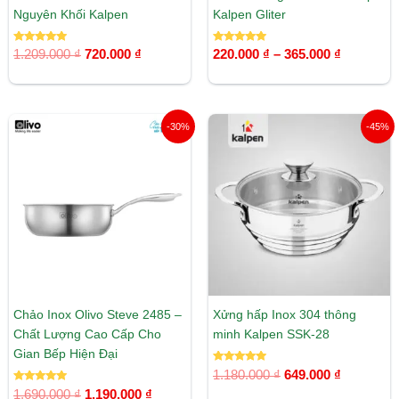
Nguyên Khối Kalpen
Kalpen Gliter
Được xếp
Được xếp
1.209.000
₫
720.000
₫
220.000
₫
–
365.000
₫
hạng
hạng
5.00
5.00
5 sao
5 sao
Giá
Giá
Giá
Giá
-30%
-45%
gốc
hiện
gốc
hiện
là:
tại
là:
tại
1.690.000 ₫.
là:
1.180.000 ₫.
là:
1.190.000 ₫.
649.000 ₫
Chảo Inox Olivo Steve 2485 –
Xửng hấp Inox 304 thông
Chất Lượng Cao Cấp Cho
minh Kalpen SSK-28
Gian Bếp Hiện Đại
Được xếp
1.180.000
₫
649.000
₫
hạng
Được xếp
5.00
1.690.000
₫
1.190.000
₫