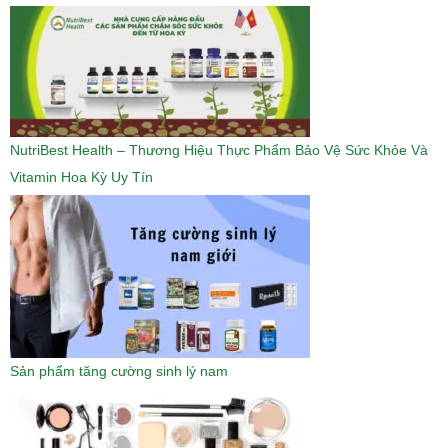
.
5
à
₫
0
.
:
₫
.
0
0
1
.
0
0
2
0
4
₫
.
.
₫
0
NutriBest Health – Thương Hiệu Thực Phẩm Bảo Vệ Sức Khỏe Và
.
0
0
Vitamin Hoa Kỳ Uy Tín
₫
.
Sản phẩm tăng cường sinh lý nam