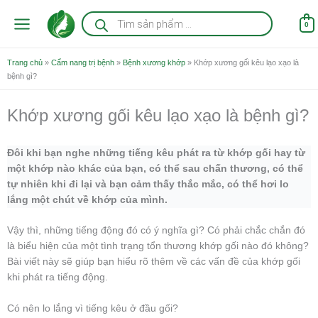
Nhảy
Tìm
kiếm
tới
0
sản
nội
phẩm
dung
Trang chủ
»
Cẩm nang trị bệnh
»
Bệnh xương khớp
»
Khớp xương gối kêu lạo xạo là
bệnh gì?
Khớp xương gối kêu lạo xạo là bệnh gì?
Đôi khi bạn nghe những tiếng kêu phát ra từ khớp gối hay từ
một khớp nào khác của bạn, có thể sau chấn thương, có thể
tự nhiên khi đi lại và bạn cảm thấy thắc mắc, có thể hơi lo
lắng một chút về khớp của mình.
Vậy thì, những tiếng động đó có ý nghĩa gì? Có phải chắc chắn đó
là biểu hiện của một tình trạng tổn thương khớp gối nào đó không?
Bài viết này sẽ giúp bạn hiểu rõ thêm về các vấn đề của khớp gối
khi phát ra tiếng động.
Có nên lo lắng vì tiếng kêu ở đầu gối?