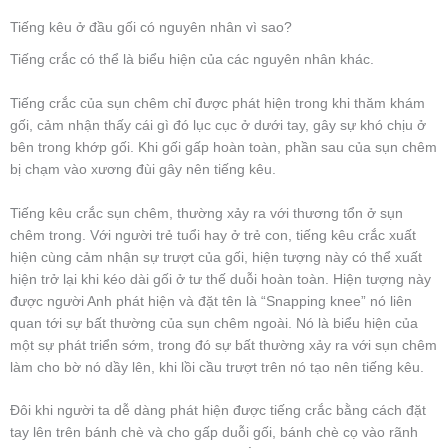
Tiếng kêu ở đầu gối có nguyên nhân vì sao?
Tiếng crắc có thể là biểu hiện của các nguyên nhân khác.
Tiếng crắc của sụn chêm chỉ được phát hiện trong khi thăm khám
gối, cảm nhận thấy cái gì đó lục cục ở dưới tay, gây sự khó chịu ở
bên trong khớp gối. Khi gối gấp hoàn toàn, phần sau của sụn chêm
bị chạm vào xương đùi gây nên tiếng kêu.
Tiếng kêu crắc sụn chêm, thường xảy ra với thương tổn ở sụn
chêm trong. Với người trẻ tuổi hay ở trẻ con, tiếng kêu crắc xuất
hiện cùng cảm nhận sự trượt của gối, hiện tượng này có thể xuất
hiện trở lại khi kéo dài gối ở tư thế duỗi hoàn toàn. Hiện tượng này
được người Anh phát hiện và đặt tên là “Snapping knee” nó liên
quan tới sự bất thường của sụn chêm ngoài. Nó là biểu hiện của
một sự phát triển sớm, trong đó sự bất thường xảy ra với sụn chêm
làm cho bờ nó dầy lên, khi lồi cầu trượt trên nó tạo nên tiếng kêu.
Đôi khi người ta dễ dàng phát hiện được tiếng crắc bằng cách đặt
tay lên trên bánh chè và cho gấp duỗi gối, bánh chè cọ vào rãnh