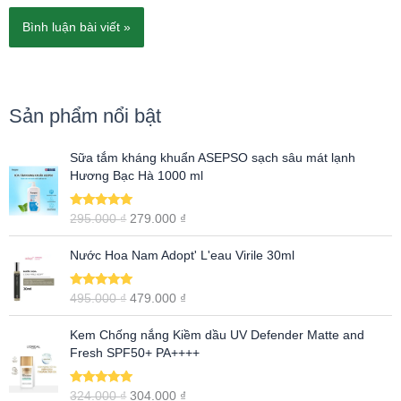
Sản phẩm nổi bật
G
G
Sữa tắm kháng khuẩn ASEPSO sạch sâu mát lạnh
i
i
Hương Bạc Hà 1000 ml
á
á
g
h
Được xếp
295.000
₫
279.000
₫
ố
i
hạng
5.00
5
c
ệ
sao
G
G
Nước Hoa Nam Adopt' L'eau Virile 30ml
l
n
i
i
à
t
á
á
:
ạ
Được xếp
495.000
₫
479.000
₫
g
h
hạng
5.00
5
2
i
ố
i
sao
G
G
9
l
Kem Chống nắng Kiềm dầu UV Defender Matte and
c
ệ
i
i
5
à
Fresh SPF50+ PA++++
l
n
á
á
.
:
à
t
g
h
0
2
:
ạ
Được xếp
324.000
₫
304.000
₫
ố
i
0
7