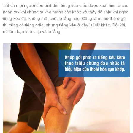
Tất cả mọi người đều biết đến tiếng kêu crắc được xuất hiện ở các
ngón tay khi chúng ta kéo mạnh các khớp và thấy dễ chịu khi nghe
tiếng kêu đó, không một chút lo lắng nào. Cũng làm như thế ở gối
thì cũng có tiếng crắc, nhưng tiếng kêu ở đây lại rất khác. Đôi khi,
nó làm bạn khó chịu và lo lắng.