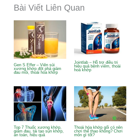
o
Bài Viết Liên Quan
k
Jointlab – Hỗ trợ điều trị
Gen S Effer – Viên sủi
hiệu quả bệnh viêm, thoái
xương khớp đột phá giảm
hoá khớp
đau mỏi, thoái hóa khớp
Top 7 Thuốc xương khớp,
Thoái hóa khớp gối có nên
giảm đau, tái tạo sụn khớp,
chơi thể thao không? Chơi
an toàn, hiệu quả
môn gì tốt?