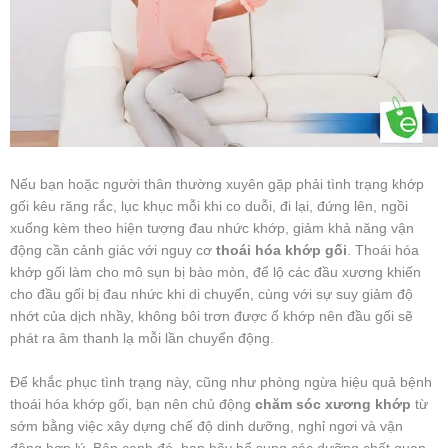
Nếu bạn hoặc người thân thường xuyên gặp phải tình trạng khớp
gối kêu răng rắc, lục khục mỗi khi co duỗi, đi lại, đứng lên, ngồi
xuống kèm theo hiện tượng đau nhức khớp, giảm khả năng vận
động cần cảnh giác với nguy cơ
thoái hóa khớp gối
. Thoái hóa
khớp gối làm cho mô sụn bị bào mòn, để lộ các đầu xương khiến
cho đầu gối bị đau nhức khi di chuyển, cùng với sự suy giảm độ
nhớt của dịch nhầy, không bôi trơn được ổ khớp nên đầu gối sẽ
phát ra âm thanh lạ mỗi lần chuyển động.
Để khắc phục tình trạng này, cũng như phòng ngừa hiệu quả bệnh
thoái hóa khớp gối, bạn nên chủ động
chăm sóc xương khớp
từ
sớm bằng việc xây dựng chế độ dinh dưỡng, nghỉ ngơi và vận