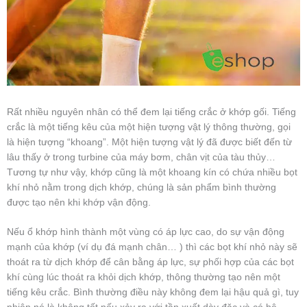
Rất nhiều nguyên nhân có thể đem lại tiếng crắc ở khớp gối. Tiếng
crắc là một tiếng kêu của một hiện tượng vật lý thông thường, gọi
là hiện tượng “khoang”. Một hiện tượng vật lý đã được biết đến từ
lâu thấy ở trong turbine của máy bơm, chân vịt của tàu thủy…
Tương tự như vậy, khớp cũng là một khoang kín có chứa nhiều bọt
khí nhỏ nằm trong dịch khớp, chúng là sản phẩm bình thường
được tạo nên khi khớp vận động.
Nếu ổ khớp hình thành một vùng có áp lực cao, do sự vận động
mạnh của khớp (ví dụ đá mạnh chân… ) thì các bọt khí nhỏ này sẽ
thoát ra từ dịch khớp để cân bằng áp lực, sự phối hợp của các bọt
khí cùng lúc thoát ra khỏi dịch khớp, thông thường tạo nên một
tiếng kêu crắc. Bình thường điều này không đem lại hậu quả gì, tuy