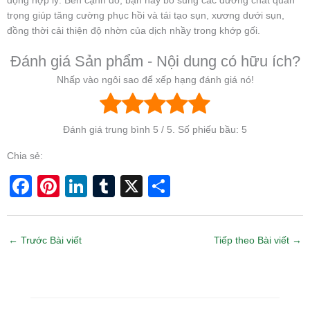
động hợp lý. Bên cạnh đó, bạn hãy bổ sung các dưỡng chất quan
trọng giúp tăng cường phục hồi và tái tạo sụn, xương dưới sụn,
đồng thời cải thiện độ nhờn của dịch nhầy trong khớp gối.
Đánh giá Sản phẩm - Nội dung có hữu ích?
Nhấp vào ngôi sao để xếp hạng đánh giá nó!
Đánh giá trung bình
5
/ 5. Số phiếu bầu:
5
Chia sẻ:
F
Pi
Li
T
X
S
a
nt
n
u
h
c
er
k
m
ar
←
Trước Bài viết
Tiếp theo Bài viết
→
e
e
e
bl
e
b
st
dI
r
o
n