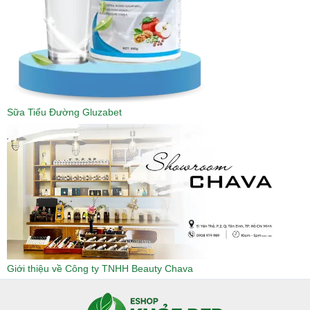
Sữa Tiểu Đường Gluzabet
Giới thiệu về Công ty TNHH Beauty Chava
Facebook
Instagram
Tumblr
X