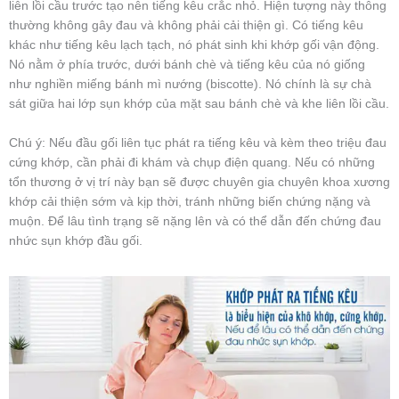
liên lồi cầu trước tạo nên tiếng kêu crắc nhỏ. Hiện tượng này thông
thường không gây đau và không phải cải thiện gì. Có tiếng kêu
khác như tiếng kêu lạch tạch, nó phát sinh khi khớp gối vận động.
Nó nằm ở phía trước, dưới bánh chè và tiếng kêu của nó giống
như nghiền miếng bánh mì nướng (biscotte). Nó chính là sự chà
sát giữa hai lớp sụn khớp của mặt sau bánh chè và khe liên lồi cầu.
Chú ý: Nếu đầu gối liên tục phát ra tiếng kêu và kèm theo triệu đau
cứng khớp, cần phải đi khám và chụp điện quang. Nếu có những
tổn thương ở vị trí này bạn sẽ được chuyên gia chuyên khoa xương
khớp cải thiện sớm và kịp thời, tránh những biến chứng nặng và
muộn. Để lâu tình trạng sẽ nặng lên và có thể dẫn đến chứng đau
nhức sụn khớp đầu gối.