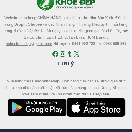
Website mua hàng
CHÍNH HÃNG
với giá tại kho Nhà Sản Xuất. Đối tác
cùng
Dropii, Shopee
và các Nhãn Hàng, Thương Hiệu uy tín, nổi tiếng
trong Nước và Quốc Tế. Mang lại nhiều ưu đãi giảm giá tốt nhất.
Trụ sở:
2a Cù Chính Lan, P13, Q.Tân Bình, HCM
Email:
eshopkhoedep@gmail.com
Hỗ trợ:
👨
0961 902 722
| 👩
0988 569 267
Lưu ý
Mua hàng trên
Eshopkhoedep
. Đơn hàng của bạn sẻ được giao trực
tiếp từ kho nhà sản xuất hoặc đối tác của chúng tôi như Dropii, Shopee...
"
Mua sắm nhận Ưu đãi ngập tràn trên Eshop Mall
"