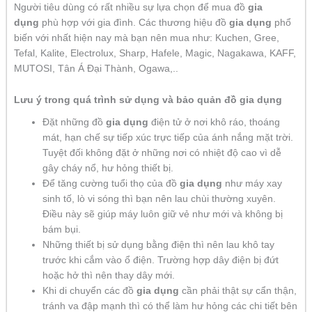
Người tiêu dùng có rất nhiều sự lựa chọn để mua đồ
gia
dụng
phù hợp với gia đình. Các thương hiệu đồ
gia dụng
phổ
biến với nhất hiện nay mà bạn nên mua như: Kuchen, Gree,
Tefal, Kalite, Electrolux, Sharp, Hafele, Magic, Nagakawa, KAFF,
MUTOSI, Tân Á Đại Thành, Ogawa,..
Lưu ý trong quá trình sử dụng và bảo quản đồ gia dụng
Đặt những đồ
gia dụng
điện tử ở nơi khô ráo, thoáng
mát, hạn chế sự tiếp xúc trực tiếp của ánh nắng mặt trời.
Tuyệt đối không đặt ở những nơi có nhiệt độ cao vì dễ
gây cháy nổ, hư hỏng thiết bị.
Để tăng cường tuổi thọ của đồ
gia dụng
như máy xay
sinh tố, lò vi sóng thì bạn nên lau chùi thường xuyên.
Điều này sẽ giúp máy luôn giữ vẻ như mới và không bị
bám bụi.
Những thiết bị sử dụng bằng điện thì nên lau khô tay
trước khi cắm vào ổ điện. Trường hợp dây điện bị đứt
hoặc hở thì nên thay dây mới.
Khi di chuyển các đồ
gia dụng
cần phải thật sự cẩn thận,
tránh va đập mạnh thì có thể làm hư hỏng các chi tiết bên