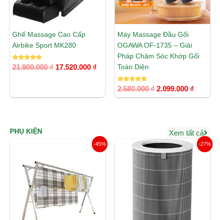
Ghế Massage Cao Cấp
Máy Massage Đầu Gối
Airbike Sport MK280
OGAWA OF-1735 – Giải
Pháp Chăm Sóc Khớp Gối
Được xếp
Toàn Diện
21.900.000
₫
17.520.000
₫
hạng
5.00
5 sao
Được xếp
2.580.000
₫
2.099.000
₫
hạng
5.00
5 sao
PHỤ KIỆN
Xem tất cả
Giá
Giá
Giá
Giá
-45%
-27%
gốc
hiện
gốc
hiện
là:
tại
là:
tại
1.400.000 ₫.
là:
990.000 ₫.
là:
770.000 ₫.
719.000 ₫.