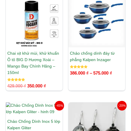
là:
tại
từ
429.000 ₫.
là:
386.000 ₫
350.000 ₫.
đến
575.000 ₫
Chai xịt khử mùi, khử khuẩn
Chảo chống dính đáy từ
Ô tô BIG D Hương Xoài –
phẳng Kalpen Inzager
Mango Bay Chính Hãng –
Được xếp
150ml
386.000
₫
–
575.000
₫
hạng
5.00
5 sao
Được xếp
429.000
₫
350.000
₫
hạng
5.00
5 sao
Khoảng
Giá
Giá
-45%
-20%
giá:
gốc
hiện
từ
là:
tại
220.000 ₫
890.000 ₫.
là:
Chảo Chống Dính Inox 5 lớp
đến
712.000 ₫.
Kalpen Gliter