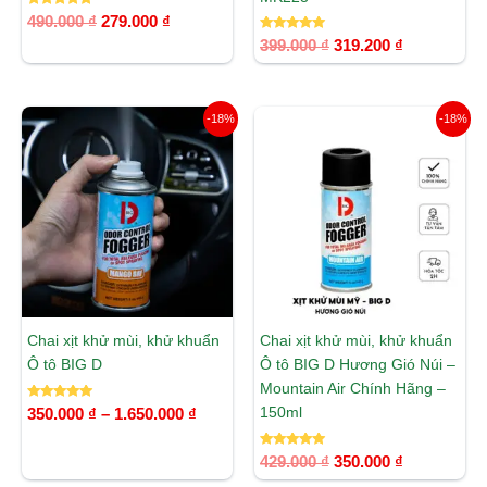
Được xếp
490.000
₫
279.000
₫
hạng
5.00
Được xếp
399.000
₫
319.200
₫
5 sao
hạng
5.00
5 sao
Khoảng
Giá
Giá
-18%
-18%
giá:
gốc
hiện
từ
là:
tại
350.000 ₫
429.000 ₫.
là:
đến
350.000 ₫.
1.650.000 ₫
Chai xịt khử mùi, khử khuẩn
Chai xịt khử mùi, khử khuẩn
Ô tô BIG D
Ô tô BIG D Hương Gió Núi –
Mountain Air Chính Hãng –
Được xếp
150ml
350.000
₫
–
1.650.000
₫
hạng
5.00
5 sao
Được xếp
429.000
₫
350.000
₫
hạng
5.00