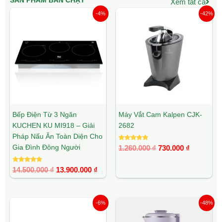
SẢN PHẨM BÁN CHẠY
Xem tất cả
Giá
Giá
Giá
Giá
-4%
-42%
gốc
hiện
gốc
hiện
là:
tại
là:
tại
14.500.000 ₫.
là:
1.260.000 ₫.
là:
13.900.000 ₫.
730.000 ₫
Bếp Điện Từ 3 Ngăn
Máy Vắt Cam Kalpen CJK-
KUCHEN KU MI918 – Giải
2682
Pháp Nấu Ăn Toàn Diện Cho
Được xếp
Gia Đình Đông Người
1.260.000
₫
730.000
₫
hạng
5.00
5 sao
Được xếp
14.500.000
₫
13.900.000
₫
hạng
5.00
5 sao
Giá
Giá
Giá
Giá
-6%
-48%
gốc
hiện
gốc
hiện
là:
tại
là:
tại