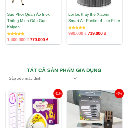
Sào Phơi Quần Áo Inox
Lõi lọc thay thế Xiaomi
Thông Minh Gấp Gọn
Smart Air Purifier 4 Lite Filter
Kalpen
Được xếp
990.000
₫
719.000
₫
hạng
Được xếp
5.00
1.400.000
₫
770.000
₫
hạng
5 sao
5.00
5 sao
TẤT CẢ SẢN PHẨM GIA DỤNG
Giá
Giá
Giá
Giá
-11%
-5%
gốc
hiện
gốc
hiện
là:
tại
là:
tại
135.000 ₫.
là:
2.900.000 ₫.
là:
120.000 ₫.
2.750.00