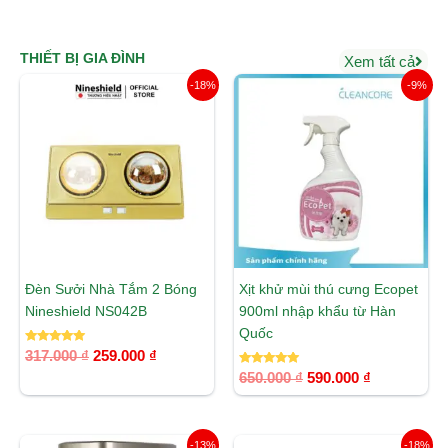
5 sao
5 sao
THIẾT BỊ GIA ĐÌNH
Xem tất cả
Giá
Giá
Giá
Giá
-18%
-9%
gốc
hiện
gốc
hiện
là:
tại
là:
tại
317.000 ₫.
là:
650.000 ₫.
là:
259.000 ₫.
590.000 ₫.
Đèn Sưởi Nhà Tắm 2 Bóng
Xịt khử mùi thú cưng Ecopet
Nineshield NS042B
900ml nhập khẩu từ Hàn
Quốc
Được xếp
317.000
₫
259.000
₫
hạng
5.00
Được xếp
650.000
₫
590.000
₫
5 sao
hạng
5.00
5 sao
Giá
Giá
Giá
Giá
-13%
-18%