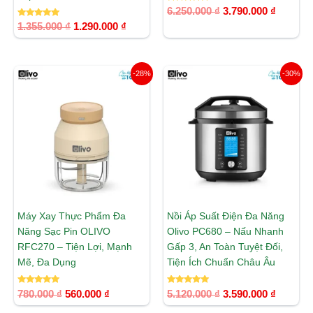
Được xếp
6.250.000
₫
3.790.000
₫
hạng
Được xếp
5.00
1.355.000
₫
1.290.000
₫
hạng
5 sao
5.00
5 sao
Giá
Giá
Giá
Giá
-28%
-30%
gốc
hiện
gốc
hiện
là:
tại
là:
tại
780.000 ₫.
là:
5.120.000 ₫.
là:
560.000 ₫.
3.590.00
Máy Xay Thực Phẩm Đa
Nồi Áp Suất Điện Đa Năng
Năng Sạc Pin OLIVO
Olivo PC680 – Nấu Nhanh
RFC270 – Tiện Lợi, Mạnh
Gấp 3, An Toàn Tuyệt Đối,
Mẽ, Đa Dụng
Tiện Ích Chuẩn Châu Âu
Được xếp
Được xếp
780.000
₫
560.000
₫
5.120.000
₫
3.590.000
₫
hạng
hạng
5.00
5.00