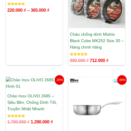
365.000 ₫
Được xếp
220.000
₫
–
365.000
₫
hạng
5.00
5 sao
Chảo chống dính Mishio
Black Cube MK252 Size 30 –
Hàng chính hãng
Được xếp
890.000
₫
712.000
₫
hạng
5.00
5 sao
Giá
Giá
Giá
Giá
-28%
-30%
gốc
hiện
gốc
hiện
là:
tại
là:
tại
1.780.000 ₫.
là:
1.690.000 ₫.
là:
Chảo Inox OLIVO 2685 –
1.290.000 ₫.
1.190.00
Siêu Bền, Chống Dính Tốt,
Truyền Nhiệt Nhanh
Được xếp
1.780.000
₫
1.290.000
₫
hạng
5.00
5 sao