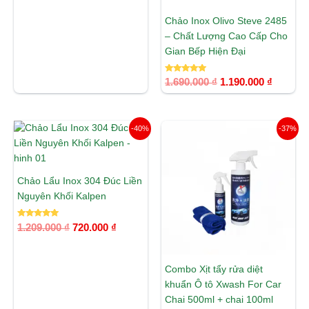
Chảo Inox Olivo Steve 2485
– Chất Lượng Cao Cấp Cho
Gian Bếp Hiện Đại
Được xếp
1.690.000
₫
1.190.000
₫
hạng
5.00
5 sao
Giá
Giá
Giá
Giá
-40%
-37%
gốc
hiện
gốc
hiện
là:
tại
là:
tại
1.209.000 ₫.
là:
970.000 ₫.
là:
720.000 ₫.
609.000 ₫.
Chảo Lẩu Inox 304 Đúc Liền
Nguyên Khối Kalpen
Được xếp
1.209.000
₫
720.000
₫
hạng
5.00
5 sao
Combo Xịt tẩy rửa diệt
khuẩn Ô tô Xwash For Car
Chai 500ml + chai 100ml