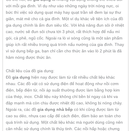
với mỗi gia đình. Ví dụ như vào những ngày trời nóng nực, oi
bức thì việc sử dụng quạt máy hay quạt trần sẽ đem lại sự thư
giãn, mát mẻ cho cả gia đình. Một ví dụ khác về tiện ích của đồ
gia dụng chính là ấm đun siêu tốc. Với khả năng đun sôi ở nhiệt
cao, nước sẽ đun sôi chưa tới 3 phút, rất thích hợp để nấu mì
gói, cà phê, ngũ cốc. Ngoài ra lò vi sóng cũng là một sản phẩm
giúp ích rất nhiều trong quá trình nấu nướng của gia đình. Thay
vì sử dụng bếp ga, bạn chỉ cần cho thức ăn vào lò 2 phút là đã
hâm nóng được thức ăn.
Chất liệu của đồ gia dụng:
Đồ
gia dụng
hiện nay được làm từ rất nhiều chất liệu khác
nhau. Các đồ vật có sử dụng điện để hoạt động như nồi cơm
điện, bếp điện từ, nồi áp suất thường được làm bằng hợp kim
của thép, inox. Chất liệu này không chỉ bền bỉ ngay cả khi va
đập mạnh mà còn chịu được nhiệt độ cao, không bị nóng chảy.
Ngoài ra, các đồ
gia dụng nhà bếp
có khi cũng được làm từ
cao su dẻo, nhựa cao cấp để cách điện, đảm bảo an toàn cho
quá trình sử dụng. Một chất liệu khác mà người dùng cũng nên
cân nhắc sử dụng chính là thủy tinh. Các nồi hấp hoặc chưng