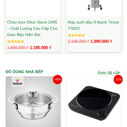
Chảo Inox Olivo Steve 2485
Máy sưởi dầu 9 thanh Tiross
– Chất Lượng Cao Cấp Cho
TS923
Gian Bếp Hiện Đại
Được xếp
2.190.000
₫
1.990.000
₫
hạng
Được xếp
5.00
1.690.000
₫
1.190.000
₫
hạng
5 sao
5.00
5 sao
ĐỒ DÙNG NHÀ BẾP
Xem tất cả
Giá
Giá
Giá
Giá
-45%
-31%
gốc
hiện
gốc
hiện
là:
tại
là:
tại
1.180.000 ₫.
là:
1.990.000 ₫.
là:
649.000 ₫.
1.370.00