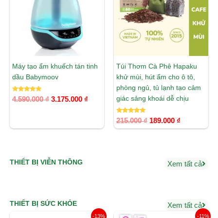
3.175.000 ₫.
189.000 ₫.
Máy tạo ẩm khuếch tán tinh
Túi Thơm Cà Phê Hapaku
dầu Babymoov
khử mùi, hút ẩm cho ô tô,
phòng ngủ, tủ lạnh tạo cảm
Được xếp
giác sảng khoái dễ chịu
4.590.000
₫
3.175.000
₫
hạng
5.00
5 sao
Được xếp
215.000
₫
189.000
₫
hạng
5.00
5 sao
THIẾT BỊ VIỄN THÔNG
Xem tất cả
THIẾT BỊ SỨC KHỎE
Xem tất cả
Giá
Giá
Giá
Giá
-13%
-11%