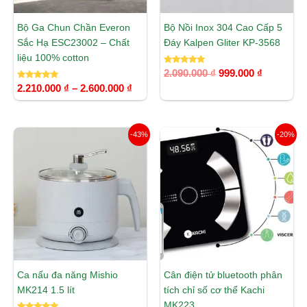
Bộ Ga Chun Chần Everon
Bộ Nồi Inox 304 Cao Cấp 5
Sắc Hạ ESC23002 – Chất
Đáy Kalpen Gliter KP-3568
liệu 100% cotton
Được xếp
2.090.000
₫
999.000
₫
hạng
Được xếp
5.00
2.210.000
₫
–
2.600.000
₫
hạng
5 sao
5.00
5 sao
Giá
Giá
Giá
Giá
-43%
-20%
gốc
hiện
gốc
hiện
là:
tại
là:
tại
490.000 ₫.
là:
399.000 ₫.
là:
279.000 ₫.
319.200 ₫.
Ca nấu đa năng Mishio
Cân điện tử bluetooth phân
MK214 1.5 lít
tích chỉ số cơ thể Kachi
MK223