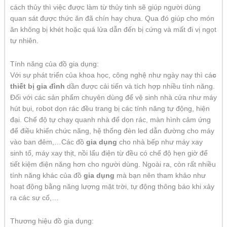
cách thủy thì việc được làm từ thủy tinh sẽ giúp người dùng
quan sát được thức ăn đã chín hay chưa. Qua đó giúp cho món
ăn không bị khét hoặc quá lửa dẫn đến bị cứng và mất đi vị ngọt
tự nhiên.
Tính năng của đồ gia dụng:
Với sự phát triển của khoa học, công nghệ như ngày nay thì cá
c
thiết bị gia đình
dần được cải tiến và tích hợp nhiều tính năng.
Đối với các sản phẩm chuyên dùng để vệ sinh nhà cửa như máy
hút bụi, robot dọn rác đều trang bị các tính năng tự động, hiện
đại. Chế độ tự chạy quanh nhà để dọn rác, màn hình cảm ứng
để điều khiển chức năng, hệ thống đèn led dẫn đường cho máy
vào ban đêm,…Các đồ
gia dụng
cho nhà bếp như máy xay
sinh tố, máy xay thịt, nồi lẩu điện từ đều có chế độ hẹn giờ để
tiết kiệm điện năng hơn cho người dùng. Ngoài ra, còn rất nhiều
tính năng khác của đồ
gia dụng
mà bạn nên tham khảo như
hoạt động bằng năng lượng mặt trời, tự động thông báo khi xảy
ra các sự cố,…
Thương hiệu đồ gia dụng: