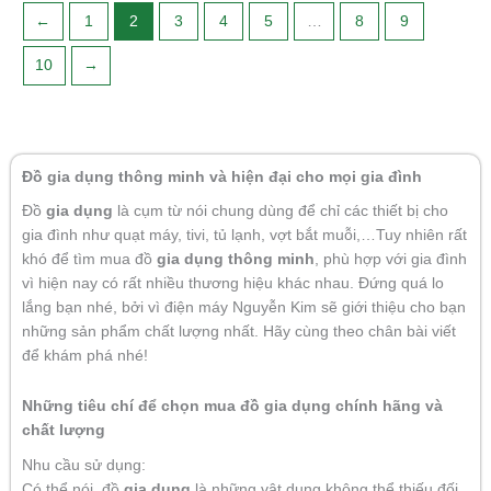
←
1
2
3
4
5
…
8
9
10
→
Đồ gia dụng thông minh và hiện đại cho mọi gia đình
Đồ
gia dụng
là cụm từ nói chung dùng để chỉ các thiết bị cho
gia đình như quạt máy, tivi, tủ lạnh, vợt bắt muỗi,…Tuy nhiên rất
khó để tìm mua đồ
gia dụng thông minh
, phù hợp với gia đình
vì hiện nay có rất nhiều thương hiệu khác nhau. Đứng quá lo
lắng bạn nhé, bởi vì điện máy Nguyễn Kim sẽ giới thiệu cho bạn
những sản phẩm chất lượng nhất. Hãy cùng theo chân bài viết
để khám phá nhé!
Những tiêu chí để chọn mua đồ gia dụng chính hãng và
chất lượng
Nhu cầu sử dụng:
Có thể nói, đồ
gia dụng
là những vật dụng không thể thiếu đối