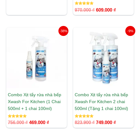
Được xếp
970.000
₫
609.000
₫
hạng
5.00
5 sao
Giá
Giá
Giá
Giá
-38%
-9%
gốc
hiện
gốc
hiện
là:
tại
là:
tại
756.000 ₫.
là:
823.900 ₫.
là:
469.000 ₫.
749.000 ₫.
Combo Xịt tẩy rửa nhà bếp
Combo Xịt tẩy rửa nhà bếp
Xwash For Kitchen (1 Chai
Xwash For Kitchen 2 chai
500ml + 1 chai 100ml)
500ml (Tặng 1 chai 100ml)
Được xếp
Được xếp
756.000
₫
469.000
₫
823.900
₫
749.000
₫
hạng
hạng
5.00
5.00
5 sao
5 sao