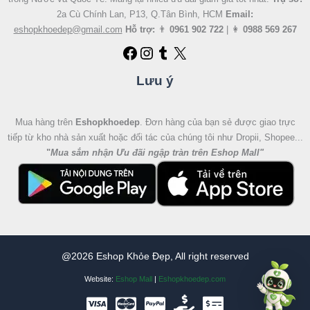
2a Cù Chính Lan, P13, Q.Tân Bình, HCM
Email:
eshopkhoedep@gmail.com
Hỗ trợ:
👨
0961 902 722
| 👩
0988 569 267
Lưu ý
Mua hàng trên
Eshopkhoedep
. Đơn hàng của bạn sẻ được giao trực
tiếp từ kho nhà sản xuất hoặc đối tác của chúng tôi như Dropii, Shopee...
"
Mua sắm nhận Ưu đãi ngập tràn trên Eshop Mall
"
@2026 Eshop Khỏe Đẹp, All right reserved
Website:
Eshop Mall
|
Eshopkhoedep.com