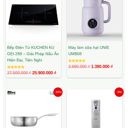
27.500.000 ₫.
là:
2.690.000 ₫.
là:
25.900.000 ₫.
1.390.00
Bếp Điện Từ KUCHEN KU
Máy làm sữa hạt UNIE
GEI 288 – Giải Pháp Nấu Ăn
UMB08
Hiện Đại, Tiện Nghi
Được xếp
2.690.000
₫
1.390.000
₫
hạng
Được xếp
5.00
27.500.000
₫
25.900.000
₫
hạng
5 sao
5.00
5 sao
Giá
Giá
Giá
Giá
-30%
-9%
gốc
hiện
gốc
hiện
là:
tại
là:
tại
1.690.000 ₫.
là:
2.190.000 ₫.
là:
1.190.000 ₫.
1.990.00