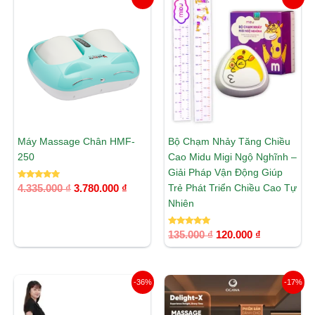
gốc
hiện
gốc
hiện
là:
tại
là:
tại
4.335.000 ₫.
là:
135.000 ₫.
là:
3.780.000 ₫.
120.000 ₫.
Máy Massage Chân HMF-
Bộ Chạm Nhảy Tăng Chiều
250
Cao Midu Migi Ngộ Nghĩnh –
Giải Pháp Vận Động Giúp
Được xếp
Trẻ Phát Triển Chiều Cao Tự
4.335.000
₫
3.780.000
₫
hạng
5.00
Nhiên
5 sao
Được xếp
135.000
₫
120.000
₫
hạng
5.00
5 sao
Giá
Giá
Giá
Giá
-36%
-17%
gốc
hiện
gốc
hiện
là:
tại
là:
tại