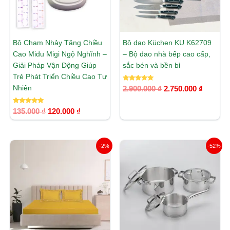
Bộ Chạm Nhảy Tăng Chiều
Bộ dao Küchen KU K62709
Cao Midu Migi Ngộ Nghĩnh –
– Bộ dao nhà bếp cao cấp,
Giải Pháp Vận Động Giúp
sắc bén và bền bỉ
Trẻ Phát Triển Chiều Cao Tự
Được xếp
Nhiên
2.900.000
₫
2.750.000
₫
hạng
5.00
5 sao
Được xếp
135.000
₫
120.000
₫
hạng
5.00
5 sao
Khoảng
Giá
Giá
-2%
-52%
giá:
gốc
hiện
từ
là:
tại
2.210.000 ₫
2.090.000 ₫.
là:
đến
999.000 ₫
2.600.000 ₫