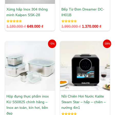
Xửng hấp Inox 304 thông
Bếp Từ Đơn Dreamer DC-
minh Kalpen SSK-28
IH01B
Được xếp
Được xếp
1.180.000
₫
649.000
₫
1.990.000
₫
1.370.000
₫
hạng
hạng
5.00
5.00
5 sao
5 sao
Giá
Giá
Giá
Giá
-5%
-39%
gốc
hiện
gốc
hiện
là:
tại
là:
tại
1.355.000 ₫.
là:
6.250.000 ₫.
là:
1.290.000 ₫.
3.790.00
Hộp đựng thực phẩm inox
Nồi Chiên Hơi Nước Kalite
KU SS0825 chính hãng –
Steam Star – hấp – chiên –
Inox an toàn, kín hơi, bền
nướng 4in1
đẹp